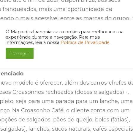
os franqueados, mais uma oportunidade de
sendo o mais acessível entre as marcas do grupo.
0 mil, nosso parceiro, além de contar com a
O Mapa das Franquias usa cookies para melhorar a sua
o sistema de franquia garante e com o prestígio 
experiência durante a navegação. Para mais
informações, leia a nossa
Política de Privacidade.
rca Croasonho, pode levar esse projeto para pont
Prosseguir
ora dos shopping centers”
, acrescenta Alves.
renciado
novo modelo é oferecer, além dos carros-chefes d
iosos Croasonhos recheados (doces e salgados) -,
eto, seja para uma parada para um lanche, uma
oço. Na Croasonho Café, o cliente conta com um
ções de salgados, pães de queijo, bolos (fatias),
 salgadas), lanches, sucos naturais, cafés especiais