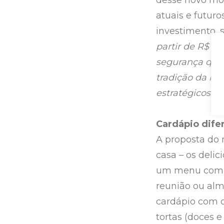
atuais e futur
investimento, 
partir de R$ 15
segurança que 
tradição da ma
estratégicos, f
Cardápio dife
A proposta do 
casa – os delic
um menu compl
reunião ou alm
cardápio com op
tortas (doces e