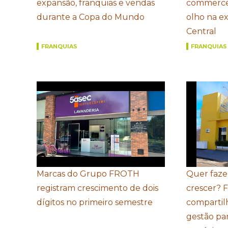
expansão, franquias e vendas
commerce
durante a Copa do Mundo
olho na e
Central
FRANQUIAS
FRANQUIAS
Marcas do Grupo FROTH
Quer faze
registram crescimento de dois
crescer? 
dígitos no primeiro semestre
compartil
gestão par