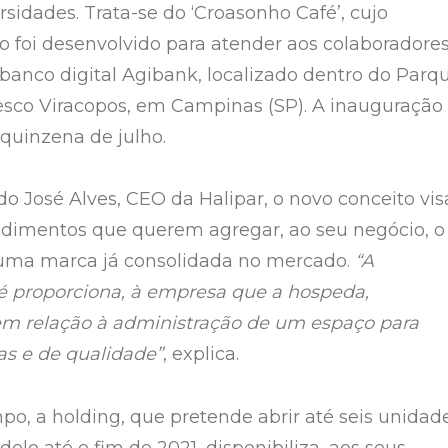
sidades. Trata-se do ‘Croasonho Café’, cujo
to foi desenvolvido para atender aos colaboradore
 banco digital Agibank, localizado dentro do Parq
esco Viracopos, em Campinas (SP). A inauguração
 quinzena de julho.
o José Alves, CEO da Halipar, o novo conceito vis
dimentos que querem agregar, ao seu negócio, o
ma marca já consolidada no mercado.
“A
 proporciona, à empresa que a hospeda,
em relação à administração de um espaço para
as e de qualidade”
, explica.
, a holding, que pretende abrir até seis unidad
lo até o fim de 2021, disponibiliza, aos seus