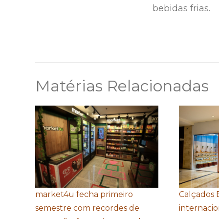
bebidas frias.
Matérias Relacionadas
market4u fecha primeiro
Calçados 
semestre com recordes de
internacio