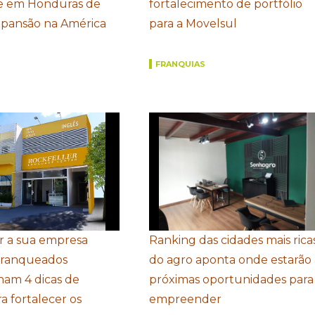
 em Honduras de
fortalecimento de portfólio
xpansão na América
para a Movelsul
FRANQUIAS
r a sua empresa
Ranking das cidades mais rica
Franqueados
do agro aponta onde estarão 
ham 4 dicas de
próximas oportunidades para
a fortalecer os
empreender