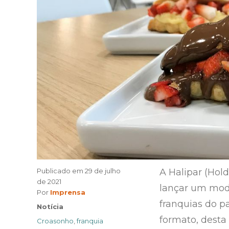
Publicado em
29 de julho
A Halipar (Hol
de 2021
lançar um mod
Author
Por
Imprensa
franquias do p
Categories
Notícia
formato, desta
Tags
Croasonho
,
franquia