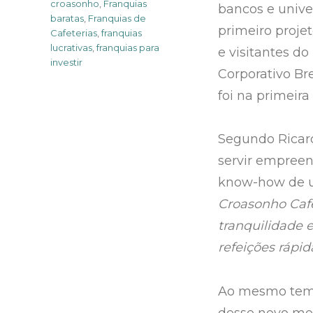
croasonho
,
Franquias
bancos e univer
baratas
,
Franquias de
primeiro proje
Cafeterias
,
franquias
lucrativas
,
franquias para
e visitantes do
investir
Corporativo Br
foi na primeira
Segundo Ricard
servir empreen
know-how de u
Croasonho Café
tranquilidade 
refeições rápid
Ao mesmo tempo
desse novo mode