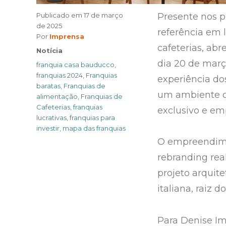
Publicado em
17 de março
Presente nos pr
de 2025
referência em
Author
Por
Imprensa
cafeterias, abr
Categories
Notícia
dia 20 de març
Tags
franquia casa bauducco
,
franquias 2024
,
Franquias
experiência do
baratas
,
Franquias de
um ambiente c
alimentação
,
Franquias de
Cafeterias
,
franquias
exclusivo e em
lucrativas
,
franquias para
investir
,
mapa das franquias
O empreendime
rebranding rea
projeto arquit
italiana, raiz
Para Denise I