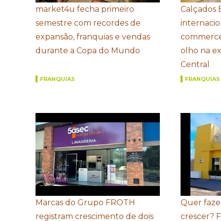
market4u fecha primeiro
Calçados 
semestre com recordes de
internacio
expansão, franquias e vendas
commerce
durante a Copa do Mundo
olho na e
Central
FRANQUIAS
FRANQUIAS
Marcas do Grupo FROTH
Quer faze
registram crescimento de dois
crescer? 