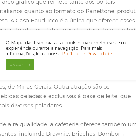
 arco gráfico que remete tanto aos portais
 italianos quanto ao formato do Panettone, produ
sa. A Casa Bauducco é a única que oferece esses
s e salgados em fatias quentes durante o ano tod
O Mapa das Franquias usa cookies para melhorar a sua
experiência durante a navegação. Para mais
tone, o novo espaço conta com um cardápio
informações, leia a nossa
Política de Privacidade.
eceitas italianas tradicionais e releituras de
Prosseguir
anais. Entre as opções, destacam-se as focaccias 
iais preparados com grãos selecionados da Fazen
s, de Minas Gerais. Outra atração são os
ebidas geladas e exclusivas à base de leite, que
is diversos paladares.
e alta qualidade, a cafeteria oferece também u
sentes, incluindo Brownie, Brioches, Bombom