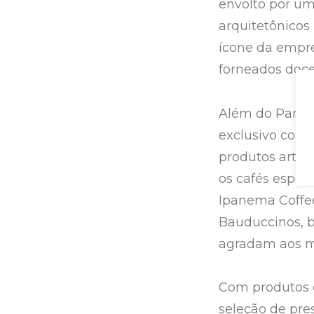
envolto por um
arquitetônicos
ícone da empre
forneados doce
Além do Panet
exclusivo com r
produtos artes
os cafés espec
Ipanema Coffee
Bauduccinos, b
agradam aos ma
Com produtos d
seleção de pre