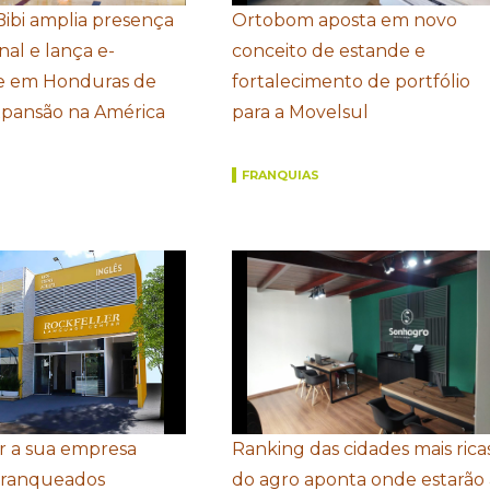
Bibi amplia presença
Ortobom aposta em novo
nal e lança e-
conceito de estande e
 em Honduras de
fortalecimento de portfólio
xpansão na América
para a Movelsul
FRANQUIAS
r a sua empresa
Ranking das cidades mais rica
Franqueados
do agro aponta onde estarão 