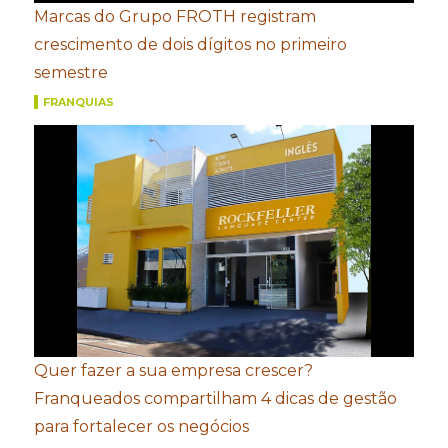
Marcas do Grupo FROTH registram
crescimento de dois dígitos no primeiro
semestre
FRANQUIAS
Quer fazer a sua empresa crescer?
Franqueados compartilham 4 dicas de gestão
para fortalecer os negócios