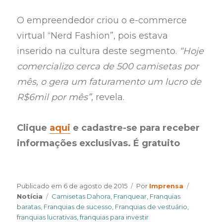
O empreendedor criou o e-commerce
virtual “Nerd Fashion”, pois estava
inserido na cultura deste segmento.
“Hoje
comercializo cerca de 500 camisetas por
mês, o gera um faturamento um lucro de
R$6mil por mês”
, revela.
Clique
aqui
e cadastre-se para receber
informações exclusivas. É gratuito
Author
Categori
Publicado em
6 de agosto de 2015
Por
Imprensa
Tags
Notícia
Camisetas Dahora
,
Franquear
,
Franquias
baratas
,
Franquias de sucesso
,
Franquias de vestuário
,
franquias lucrativas
,
franquias para investir