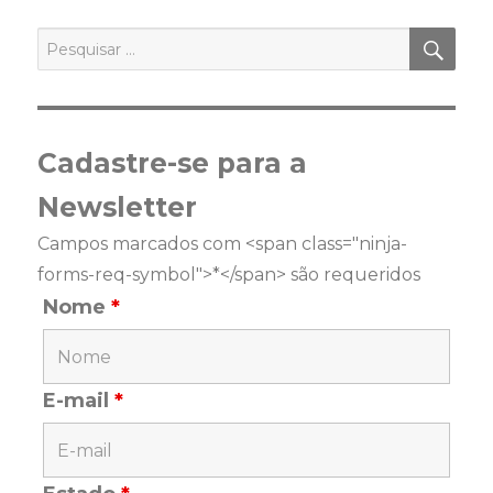
PES
Pesquisar
por:
Cadastre-se para a
Newsletter
Campos marcados com <span class="ninja-
forms-req-symbol">*</span> são requeridos
Nome
*
E-mail
*