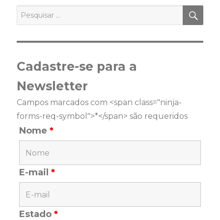
PES
Pesquisar
por:
Cadastre-se para a
Newsletter
Campos marcados com <span class="ninja-
forms-req-symbol">*</span> são requeridos
Nome
*
E-mail
*
Estado
*