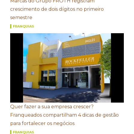
Marcas do Grupo FROTH registram
crescimento de dois dígitos no primeiro
semestre
FRANQUIAS
Quer fazer a sua empresa crescer?
Franqueados compartilham 4 dicas de gestão
para fortalecer os negócios
FRANQUIAS