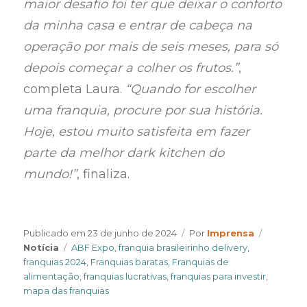
maior desafio foi ter que deixar o conforto
da minha casa e entrar de cabeça na
operação por mais de seis meses, para só
depois começar a colher os frutos.”
,
completa Laura.
“Quando for escolher
uma franquia, procure por sua história.
Hoje, estou muito satisfeita em fazer
parte da melhor dark kitchen do
mundo!”
, finaliza.
Author
Categori
Publicado em
23 de junho de 2024
Por
Imprensa
Tags
Notícia
ABF Expo
,
franquia brasileirinho delivery
,
franquias 2024
,
Franquias baratas
,
Franquias de
alimentação
,
franquias lucrativas
,
franquias para investir
,
mapa das franquias