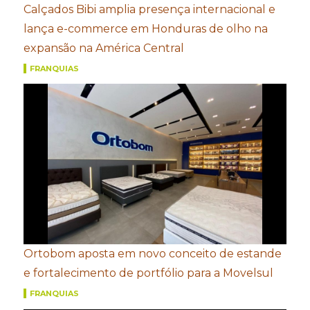
Calçados Bibi amplia presença internacional e
lança e-commerce em Honduras de olho na
expansão na América Central
FRANQUIAS
Ortobom aposta em novo conceito de estande
e fortalecimento de portfólio para a Movelsul
FRANQUIAS