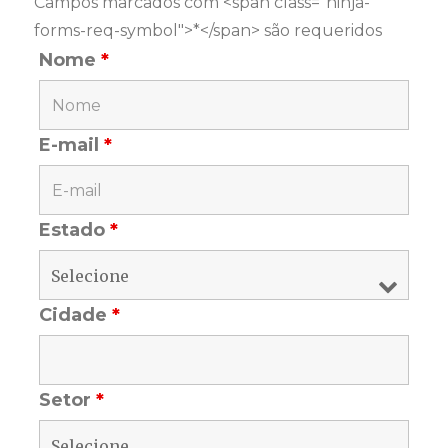
Campos marcados com <span class="ninja-
forms-req-symbol">*</span> são requeridos
Nome
*
E-mail
*
Estado
*
Cidade
*
Setor
*