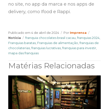
no site, no app da marca e nos apps de
delivery, como Ifood e Rappi.
Author
Categories
Publicado em
4 de abril de 2024
Por
Imprensa
Tags
Notícia
franquia chocolates brasil cacau
,
franquias 2024
,
Franquias baratas
,
Franquias de alimentação
,
franquias de
chocolaterias
,
franquias lucrativas
,
franquias para investir
,
mapa das franquias
Matérias Relacionadas