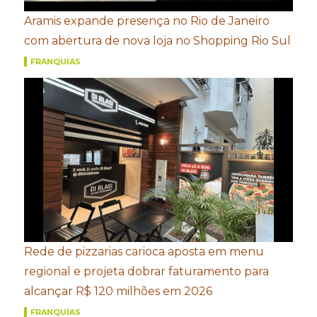
Aramis expande presença no Rio de Janeiro
com abertura de nova loja no Shopping Rio Sul
FRANQUIAS
Rede de pizzarias carioca aposta em menu
regional e projeta dobrar faturamento para
alcançar R$ 120 milhões em 2026
FRANQUIAS