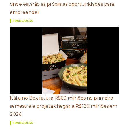
onde estarão as próximas oportunidades para
empreender
FRANQUIAS
Itália no Box fatura R$60 milhões no primeiro
semestre e projeta chegar a R$120 milhões em
2026
FRANQUIAS