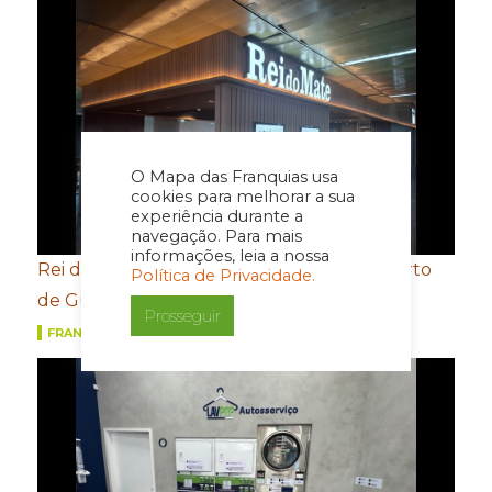
O Mapa das Franquias usa
cookies para melhorar a sua
experiência durante a
navegação. Para mais
informações, leia a nossa
Rei do Mate inaugura nova loja no Aeroporto
Política de Privacidade.
de Guarulhos
Prosseguir
FRANQUIAS