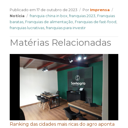
Author
Catego
Publicado em
17 de outubro de 2023
Por
Imprensa
Tags
Notícia
franquia china in box
,
franquias 2023
,
Franquias
baratas
,
Franquias de alimentação
,
Franquias de fast-food
,
franquias lucrativas
,
franquias para investir
Matérias Relacionadas
Ranking das cidades mais ricas do agro aponta