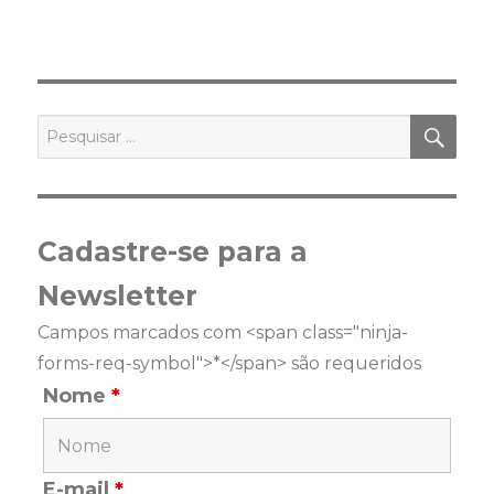
PES
Pesquisar
por:
Cadastre-se para a
Newsletter
Campos marcados com <span class="ninja-
forms-req-symbol">*</span> são requeridos
Nome
*
E-mail
*