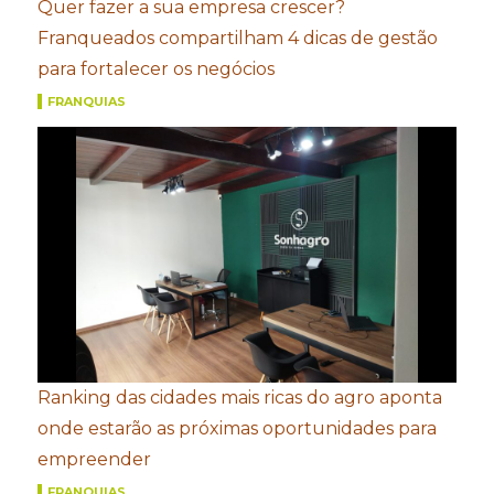
Quer fazer a sua empresa crescer?
Franqueados compartilham 4 dicas de gestão
para fortalecer os negócios
FRANQUIAS
Ranking das cidades mais ricas do agro aponta
onde estarão as próximas oportunidades para
empreender
FRANQUIAS