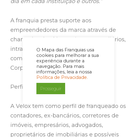
dia em cada instituição e outros.”
A franquia presta suporte aos
empreendedores da marca através de
chamadas de vídeo, treinamentos diários,
intranet, TV Velox, canais de
O Mapa das Franquias usa
cookies para melhorar a sua
comunicação e com a Universidade
experiência durante a
navegação. Para mais
Corporativa.
informações, leia a nossa
Política de Privacidade.
Perfil e trabalho do franqueado
Prosseguir
A Velox tem como perfil de franqueado os
contadores, ex-bancários, corretores de
imóveis, empresários, advogados,
proprietários de imobiliárias e possíveis