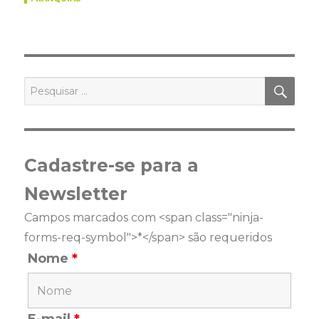
PES
Pesquisar
por:
Cadastre-se para a
Newsletter
Campos marcados com <span class="ninja-
forms-req-symbol">*</span> são requeridos
Nome
*
E-mail
*