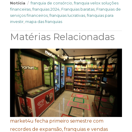
Tags
Notícia
franquia de consórcio
,
franquia velox soluções
financeiras
,
franquias 2024
,
Franquias baratas
,
Franquias de
serviços financeiros
,
franquias lucrativas
,
franquias para
investir
,
mapa das franquias
Matérias Relacionadas
market4u fecha primeiro semestre com
recordes de expansão, franquias e vendas