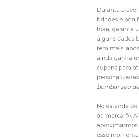
Durante o even
brindes e bonif
hora, garante 
alguns dados bá
tem mais: após 
ainda ganha u
cupons para atr
personalizadas
bombar seu del
No estande do 
da marca. “A 
aproximarmos a
esse momento p