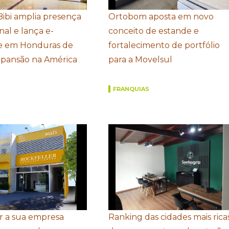
Bibi amplia presença
Ortobom aposta em novo
nal e lança e-
conceito de estande e
 em Honduras de
fortalecimento de portfólio
xpansão na América
para a Movelsul
FRANQUIAS
r a sua empresa
Ranking das cidades mais rica