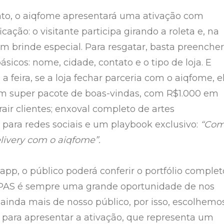
to, o aiqfome apresentará uma ativação com
icação: o visitante participa girando a roleta e, na
um brinde especial. Para resgatar, basta preencher
sicos: nome, cidade, contato e o tipo de loja. E
a feira, se a loja fechar parceria com o aiqfome, e
m super pacote de boas-vindas, com R$1.000 em
air clientes; enxoval completo de artes
 para redes sociais e um playbook exclusivo:
“Co
ivery com o aiqfome”.
app, o público poderá conferir o portfólio complet
APAS é sempre uma grande oportunidade de nos
inda mais de nosso público, por isso, escolhemo
ara apresentar a ativação, que representa um