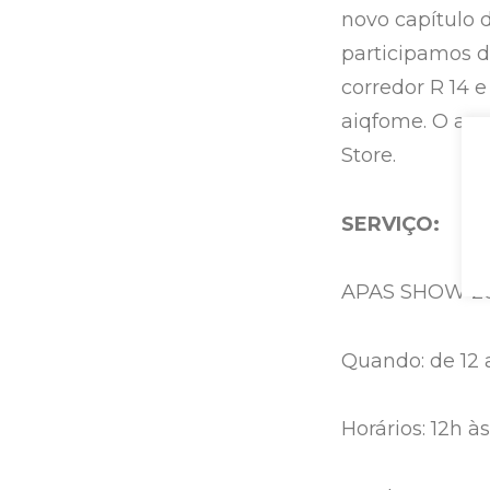
novo capítulo d
participamos da
corredor R 14 e
aiqfome. O app
Store.
SERVIÇO:
APAS SHOW 2
Quando: de 12 
Horários: 12h às