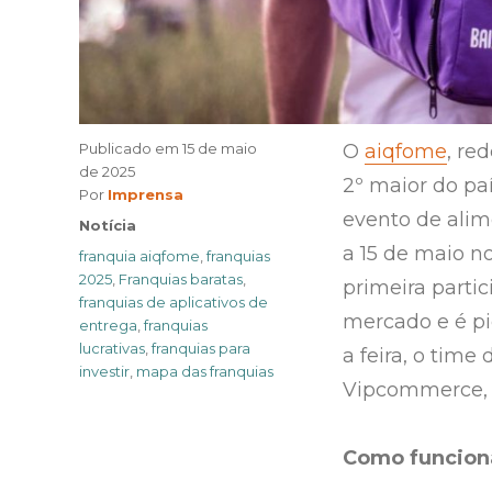
Publicado em
15 de maio
O
aiqfome
, re
de 2025
2º maior do pa
Author
Por
Imprensa
evento de alim
Categories
Notícia
a 15 de maio n
Tags
franquia aiqfome
,
franquias
2025
,
Franquias baratas
,
primeira parti
franquias de aplicativos de
mercado e é pi
entrega
,
franquias
lucrativas
,
franquias para
a feira, o tim
investir
,
mapa das franquias
Vipcommerce, u
Como funciona