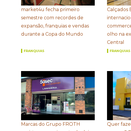
market4u fecha primeiro
Calçados 
semestre com recordes de
internacio
expansão, franquias e vendas
commerce
durante a Copa do Mundo
olho na e
Central
FRANQUIAS
FRANQUIAS
Marcas do Grupo FROTH
Quer faze