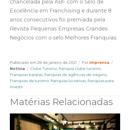
chancelada pela ABF com o Selo de
Excelência em Franchising e durante 8
anos consecutivos foi premiada pela
Revista Pequenas Empresas Grandes
Negócios com o selo Melhores Franquias.
Author
Categor
Publicado em
28 de janeiro de 2021
Por
Imprensa
Tags
Notícia
Clube Turismo
,
franquia clube turismo
,
Franquias baratas
,
franquias de agências de viagens
,
Franquias de turismo
,
franquias lucrativas
,
franquias para
investir
Matérias Relacionadas