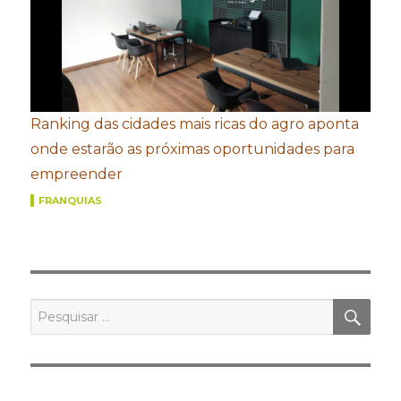
Ranking das cidades mais ricas do agro aponta
onde estarão as próximas oportunidades para
empreender
FRANQUIAS
PES
Pesquisar
por: