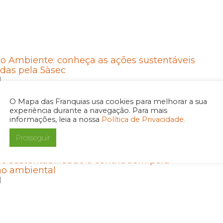
o Ambiente: conheça as ações sustentáveis
das pela 5àsec
1
O Mapa das Franquias usa cookies para melhorar a sua
experiência durante a navegação. Para mais
informações, leia a nossa
Política de Privacidade.
Prosseguir
al do Meio Ambiente: Negócios fomentam
e sustentabilidade e contribuem para
ão ambiental
1