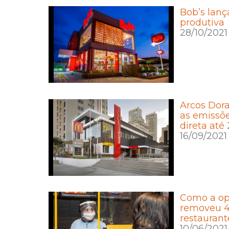
Bob’s lanç
produtiva
28/10/2021
Arcos Dor
as emissõe
direta até
16/09/2021
Como a op
removeu 4
restaurant
10/06/2021