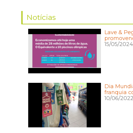
Notícias
Lave & Pe
promovendo
15/05/2024
Dia Mundi
franquia c
10/06/202