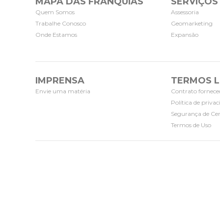
MAPA DAS FRANQUIAS
SERVIÇOS
Quem Somos
Assessoria
Trabalhe Conosco
Geomarketing
Onde Estamos
Expansão
IMPRENSA
TERMOS L
Envie uma matéria
Contrato fornece
Política de priva
Segurança de Cer
Termos de Uso