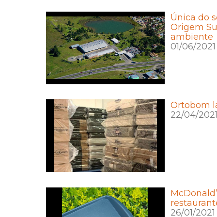
Única do 
Origem Sus
ambiente
01/06/2021
Ortobom la
22/04/202
McDonald’s
restaurant
26/01/2021