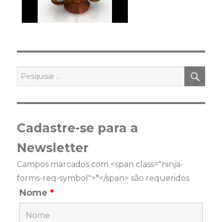
PES
Pesquisar
por:
Cadastre-se para a
Newsletter
Campos marcados com <span class="ninja-
forms-req-symbol">*</span> são requeridos
Nome
*