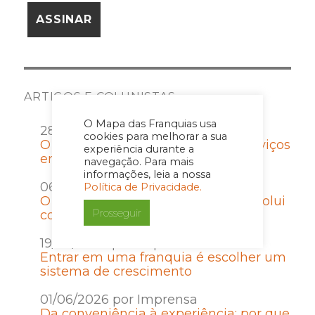
ARTIGOS E COLUNISTAS
O Mapa das Franquias usa
28/07/2026 por Imprensa
cookies para melhorar a sua
O que empreender no setor de serviços
experiência durante a
ensina sobre gestão e disciplina
navegação. Para mais
informações, leia a nossa
06/07/2026 por Imprensa
Política de Privacidade.
O Contrato de Franquia que não evolui
Prosseguir
com a rede vira passivo
19/06/2026 por Imprensa
Entrar em uma franquia é escolher um
sistema de crescimento
01/06/2026 por Imprensa
Da conveniência à experiência: por que