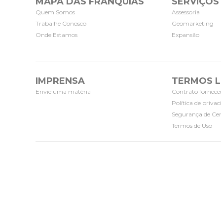
MAPA DAS FRANQUIAS
SERVIÇOS
Quem Somos
Assessoria
Trabalhe Conosco
Geomarketing
Onde Estamos
Expansão
IMPRENSA
TERMOS L
Envie uma matéria
Contrato fornece
Política de priva
Segurança de Cer
Termos de Uso