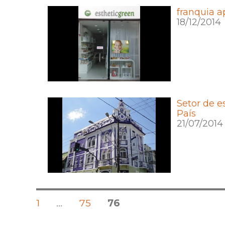
franquia a
18/12/2014
Setor de e
País
21/07/2014
Posts
PÁGINA
PÁGINA
PÁGINA
1
…
75
76
pagination