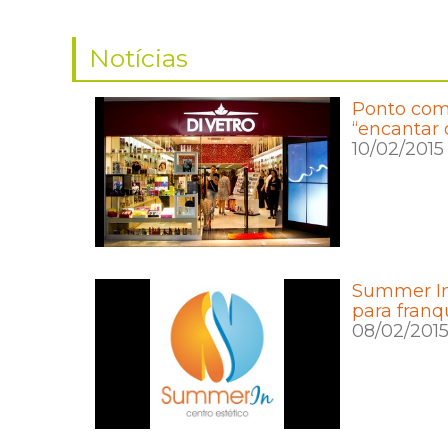
Notícias
Ponto come
“encantar 
10/02/2015
Summer In
para franq
08/02/201