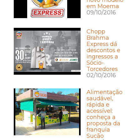
em Moema
09/10/2016
Chopp
Brahma
Express dá
descontos e
ingressos a
Sócio-
Torcedores
02/10/2016
Alimentação
saudável,
rápida e
acessível:
conheça a
proposta da
franquia
Sucão