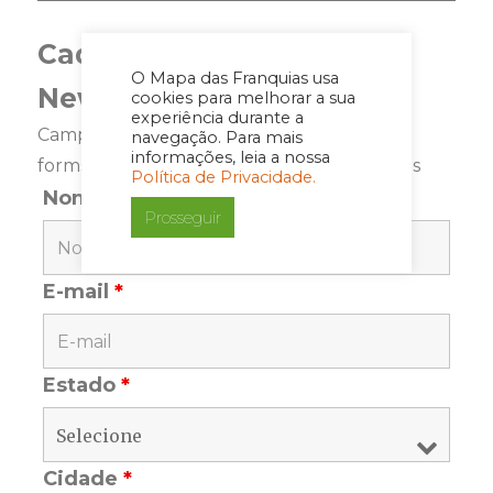
Cadastre-se para a
O Mapa das Franquias usa
Newsletter
cookies para melhorar a sua
experiência durante a
Campos marcados com <span class="ninja-
navegação. Para mais
informações, leia a nossa
forms-req-symbol">*</span> são requeridos
Política de Privacidade.
Nome
*
Prosseguir
E-mail
*
Estado
*
Cidade
*