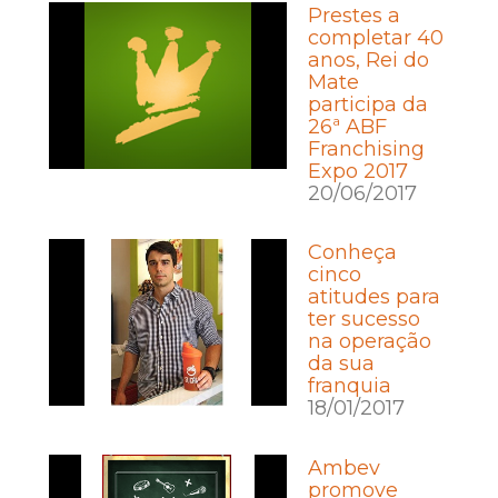
Prestes a
completar 40
anos, Rei do
Mate
participa da
26ª ABF
Franchising
Expo 2017
20/06/2017
Conheça
cinco
atitudes para
ter sucesso
na operação
da sua
franquia
18/01/2017
Ambev
promove