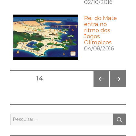
02/10/2016
Rei do Mate
entra no
ritmo dos
Jogos
Olímpicos
04/08/2016
Posts
PÁGINA
14
pagination
PÁGI
PRÓ
NA
XIMA
ANT
PÁGI
ERIO
NA
R
PES
Pesquisar
por: