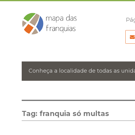
Pág
Conheça a localidade de todas as unida
Tag:
franquia só multas