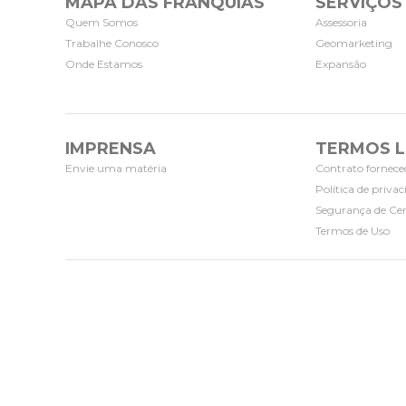
MAPA DAS FRANQUIAS
SERVIÇOS
Quem Somos
Assessoria
Trabalhe Conosco
Geomarketing
Onde Estamos
Expansão
IMPRENSA
TERMOS L
Envie uma matéria
Contrato fornece
Política de priva
Segurança de Cer
Termos de Uso