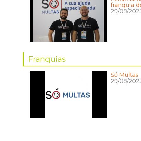
franquia d
29/08/202
Franquias
Só Multas
29/08/202