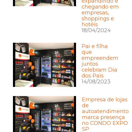
expandindo e
chegando em
empresas,
shoppings e
hotéis
18/04/2024
Pai e filha
que
empreendem
juntos
celebram Dia
dos Pais
14/08/2023
Empresa de lojas
de
autoatendimento
marca presença
no CONDO EXPO
SP