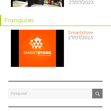
27/07/2023
Franquias
Smartstore
27/07/2023
PES
Pesquisar
por: