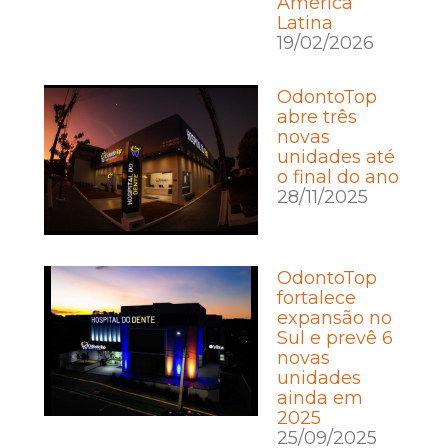
América
Latina
19/02/2026
OdontoTop
abre três
novas
unidades até
o final do ano
28/11/2025
OdontoTop
fortalece
expansão no
Sul e prevê 6
novas
unidades
ainda em
2025
25/09/2025