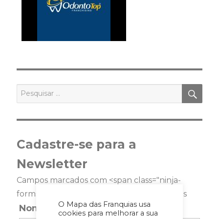
PES
Pesquisar
por:
Cadastre-se para a
Newsletter
Campos marcados com <span class="ninja-
forms-req-symbol">*</span> são requeridos
O Mapa das Franquias usa
Nome
*
cookies para melhorar a sua