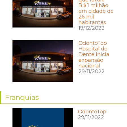
R＄1 milhão
em cidade de
26 mil
habitantes
19/12/2022
OdontoTop
Hospital do
Dente inicia
expansão
nacional
29/11/2022
Franquias
OdontoTop
29/11/2022