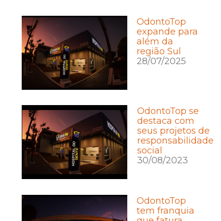
OdontoTop
expande para
além da
região Sul
28/07/2025
OdontoTop se
destaca com
seus projetos de
responsabilidade
social
30/08/2023
OdontoTop
tem franquia
que fatura