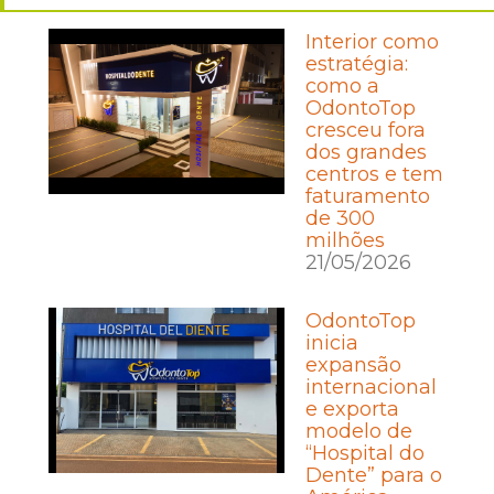
Interior como
estratégia:
como a
OdontoTop
cresceu fora
dos grandes
centros e tem
faturamento
de 300
milhões
21/05/2026
OdontoTop
inicia
expansão
internacional
e exporta
modelo de
“Hospital do
Dente” para o