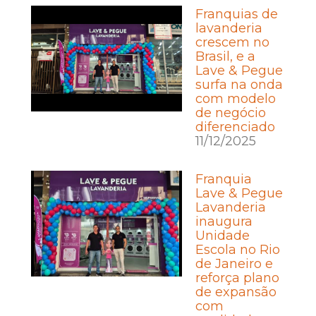
Franquias de
lavanderia
crescem no
Brasil, e a
Lave & Pegue
surfa na onda
com modelo
de negócio
diferenciado
11/12/2025
Franquia
Lave & Pegue
Lavanderia
inaugura
Unidade
Escola no Rio
de Janeiro e
reforça plano
de expansão
com