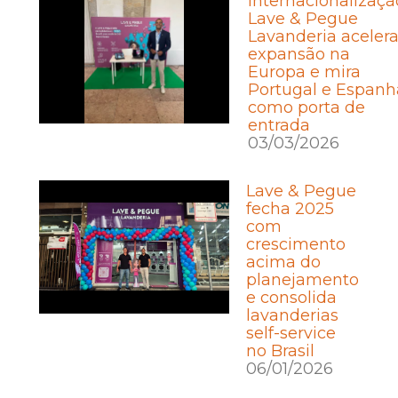
Internacionalizaçã
Lave & Pegue
Lavanderia aceler
expansão na
Europa e mira
Portugal e Espanh
como porta de
entrada
03/03/2026
Lave & Pegue
fecha 2025
com
crescimento
acima do
planejamento
e consolida
lavanderias
self-service
no Brasil
06/01/2026