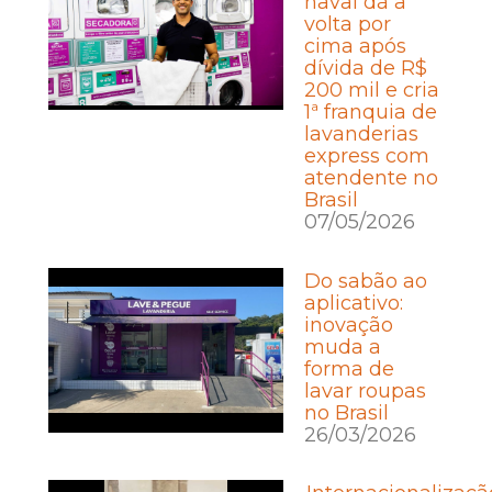
naval dá a
volta por
cima após
dívida de R$
200 mil e cria
1ª franquia de
lavanderias
express com
atendente no
Brasil
07/05/2026
Do sabão ao
aplicativo:
inovação
muda a
forma de
lavar roupas
no Brasil
26/03/2026