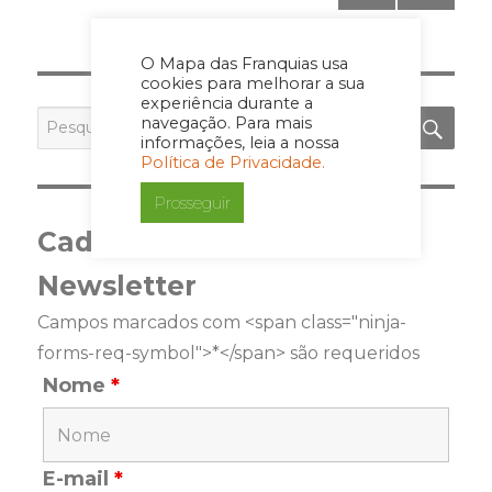
pagination
PRÓ
XIMA
PÁGI
O Mapa das Franquias usa
NA
cookies para melhorar a sua
experiência durante a
PES
Pesquisar
navegação. Para mais
por:
informações, leia a nossa
Política de Privacidade.
Prosseguir
Cadastre-se para a
Newsletter
Campos marcados com <span class="ninja-
forms-req-symbol">*</span> são requeridos
Nome
*
E-mail
*