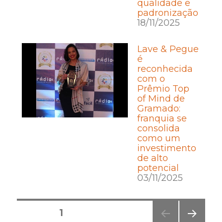
qualidade e
padronização
18/11/2025
Lave & Pegue
é
reconhecida
com o
Prêmio Top
of Mind de
Gramado:
franquia se
consolida
como um
investimento
de alto
potencial
03/11/2025
Posts
PÁGINA
1