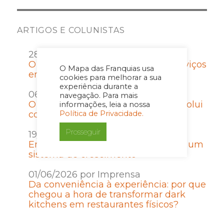
ARTIGOS E COLUNISTAS
28/07/2026 por Imprensa
O que empreender no setor de serviços
O Mapa das Franquias usa
ensina sobre gestão e disciplina
cookies para melhorar a sua
experiência durante a
06/07/2026 por Imprensa
navegação. Para mais
O Contrato de Franquia que não evolui
informações, leia a nossa
com a rede vira passivo
Política de Privacidade.
Prosseguir
19/06/2026 por Imprensa
Entrar em uma franquia é escolher um
sistema de crescimento
01/06/2026 por Imprensa
Da conveniência à experiência: por que
chegou a hora de transformar dark
kitchens em restaurantes físicos?