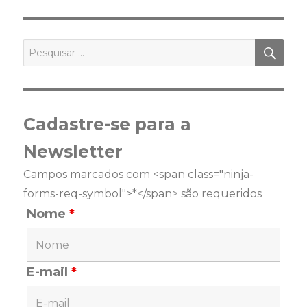
PES
Pesquisar
por:
Cadastre-se para a
Newsletter
Campos marcados com <span class="ninja-
forms-req-symbol">*</span> são requeridos
Nome
*
E-mail
*