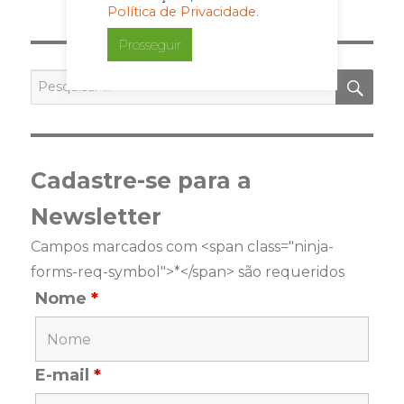
Política de Privacidade.
XIMA
PÁGI
Prosseguir
NA
PES
Pesquisar
por:
Cadastre-se para a
Newsletter
Campos marcados com <span class="ninja-
forms-req-symbol">*</span> são requeridos
Nome
*
E-mail
*