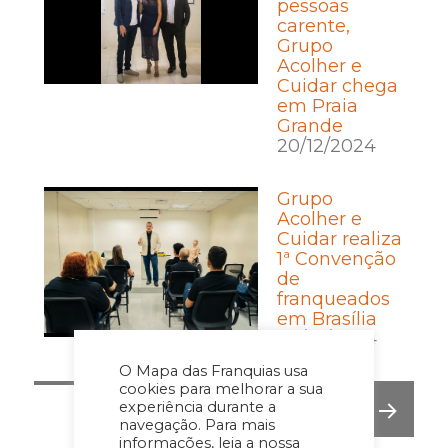
pessoas
carente,
Grupo
Acolher e
Cuidar chega
em Praia
Grande
20/12/2024
Grupo
Acolher e
Cuidar realiza
1ª Convenção
de
franqueados
em Brasília
30/10/2024
O Mapa das Franquias usa
cookies para melhorar a sua
Posts
experiência durante a
PÁGINA
1
navegação. Para mais
pagination
informações, leia a nossa
PRÓ