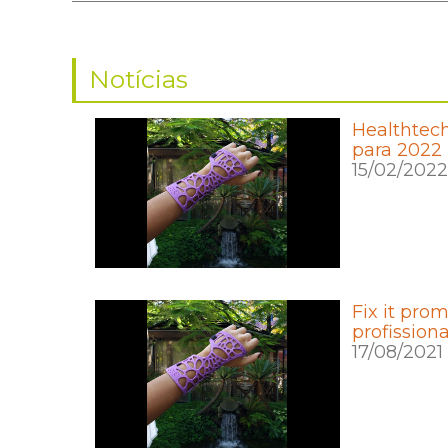
Notícias
Healthtec
para 2022
15/02/2022
Fix it pro
profission
17/08/2021