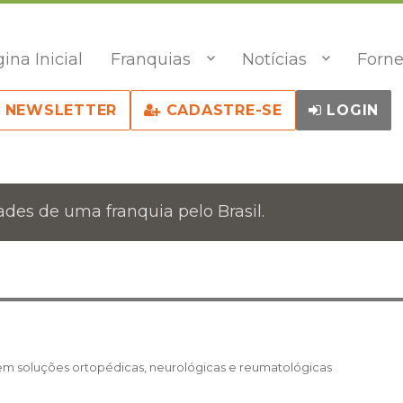
ina Inicial
Franquias
Notícias
Forne
NEWSLETTER
CADASTRE-SE
LOGIN
des de uma franquia pelo Brasil.
em soluções ortopédicas, neurológicas e reumatológicas