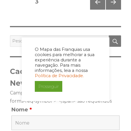
PÁGINA
3
pagination
PÁGI
PRÓ
NA
XIMA
ANT
PÁGI
ERIO
NA
R
PES
Pesquisar
por:
O Mapa das Franquias usa
cookies para melhorar a sua
experiência durante a
navegação. Para mais
Cadastre-se para a
informações, leia a nossa
Política de Privacidade.
Newsletter
Prosseguir
Campos marcados com <span class="ninja-
forms-req-symbol">*</span> são requeridos
Nome
*