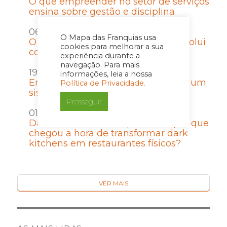
O que empreender no setor de serviços
ensina sobre gestão e disciplina
06/07/2026 por Imprensa
O Mapa das Franquias usa
O Contrato de Franquia que não evolui
cookies para melhorar a sua
com a rede vira passivo
experiência durante a
navegação. Para mais
19/06/2026 por Imprensa
informações, leia a nossa
Entrar em uma franquia é escolher um
Política de Privacidade.
sistema de crescimento
Prosseguir
01/06/2026 por Imprensa
Da conveniência à experiência: por que
chegou a hora de transformar dark
kitchens em restaurantes físicos?
VER MAIS