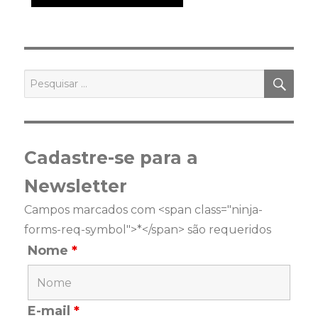
PES
Pesquisar
por:
Cadastre-se para a
Newsletter
Campos marcados com <span class="ninja-
forms-req-symbol">*</span> são requeridos
Nome
*
E-mail
*