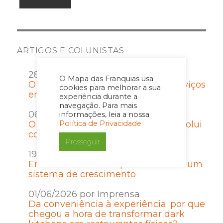
ARTIGOS E COLUNISTAS
28/07/2026 por Imprensa
O Mapa das Franquias usa
O que empreender no setor de serviços
cookies para melhorar a sua
ensina sobre gestão e disciplina
experiência durante a
navegação. Para mais
06/07/2026 por Imprensa
informações, leia a nossa
O Contrato de Franquia que não evolui
Política de Privacidade.
com a rede vira passivo
Prosseguir
19/06/2026 por Imprensa
Entrar em uma franquia é escolher um
sistema de crescimento
01/06/2026 por Imprensa
Da conveniência à experiência: por que
chegou a hora de transformar dark