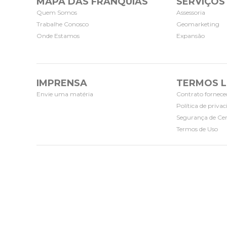
MAPA DAS FRANQUIAS
SERVIÇOS
Quem Somos
Assessoria
Trabalhe Conosco
Geomarketing
Onde Estamos
Expansão
IMPRENSA
TERMOS L
Envie uma matéria
Contrato fornece
Política de priva
Segurança de Cer
Termos de Uso