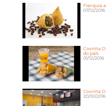
Franquia a
07/12/2016
Coxinha Du
do país
01/12/2016
Coxinha D
20/10/2016