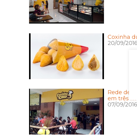
Coxinha du
20/09/201
Rede de f
em três m
07/09/201