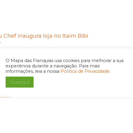
 Chef inaugura loja no Itaim Bibi
6
O Mapa das Franquias usa cookies para melhorar a sua
experiência durante a navegação. Para mais
informações, leia a nossa
Política de Privacidade.
Prosseguir
ranquias Coxinhas Du Chef inaugura 7 unidades
eses
6