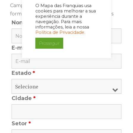
Campos marcados com <span class="ninja-
O Mapa das Franquias usa
cookies para melhorar a sua
forms-req-symbol">*</span> são requeridos
experiência durante a
navegação. Para mais
Nome
*
informações, leia a nossa
Política de Privacidade.
Prosseguir
E-mail
*
Estado
*
Cidade
*
Setor
*