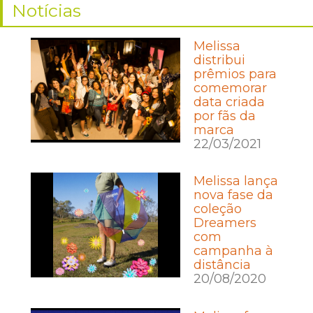
Notícias
Melissa
distribui
prêmios para
comemorar
data criada
por fãs da
marca
22/03/2021
Melissa lança
nova fase da
coleção
Dreamers
com
campanha à
distância
20/08/2020