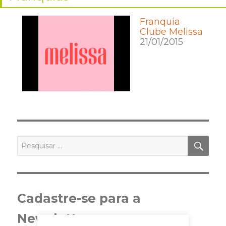
Franquia
Clube Melissa
21/01/2015
PES
Pesquisar
por:
Cadastre-se para a
Newsletter