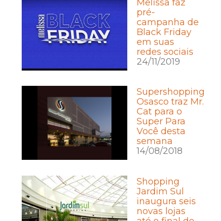
Melissa faz
pré-
campanha de
Black Friday
em suas
redes sociais
24/11/2019
Supershopping
Osasco traz Mr.
Cat para o
Super Para
Você desta
semana
14/08/2018
Shopping
Jardim Sul
inaugura seis
novas lojas
até o final do