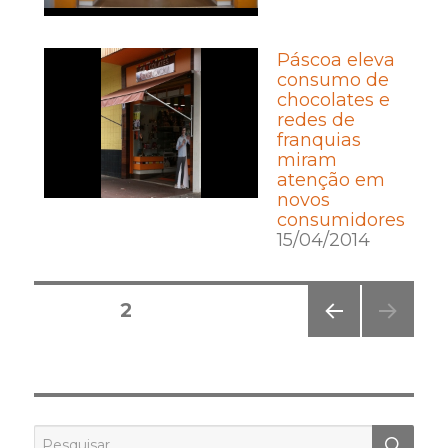
Páscoa eleva
consumo de
chocolates e
redes de
franquias
miram
atenção em
novos
consumidores
15/04/2014
Posts
PÁGINA
2
pagination
PÁGI
NA
ANT
ERIO
R
PES
Pesquisar