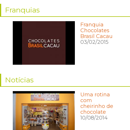
Franquias
Franquia
Chocolates
Brasil Cacau
03/02/2015
Notícias
Uma rotina
com
cheirinho de
chocolate
10/08/2014