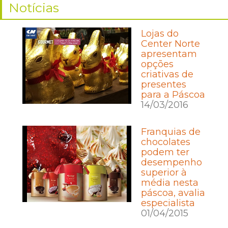
Notícias
Lojas do
Center Norte
apresentam
opções
criativas de
presentes
para a Páscoa
14/03/2016
Franquias de
chocolates
podem ter
desempenho
superior à
média nesta
páscoa, avalia
especialista
01/04/2015