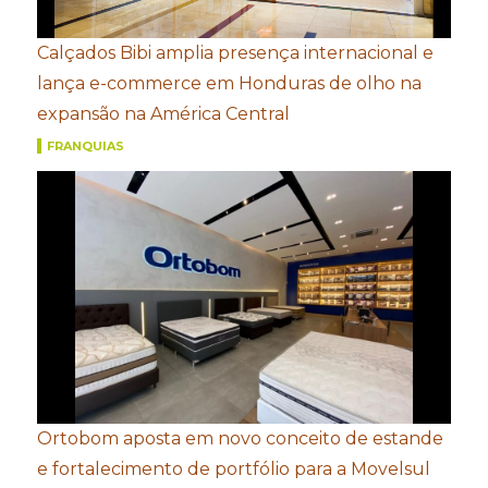
Calçados Bibi amplia presença internacional e
lança e-commerce em Honduras de olho na
expansão na América Central
FRANQUIAS
Ortobom aposta em novo conceito de estande
e fortalecimento de portfólio para a Movelsul