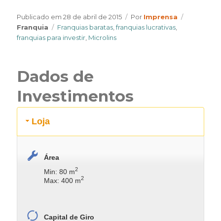
Author
Categorie
Publicado em
28 de abril de 2015
Por
Imprensa
Tags
Franquia
Franquias baratas
,
franquias lucrativas
,
franquias para investir
,
Microlins
Dados de
Investimentos
Loja
Área
2
Min: 80 m
2
Max: 400 m
Capital de Giro