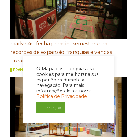
market4u fecha primeiro semestre com
recordes de expansão, franquias e vendas
durante a Copa do Mundo
O Mapa das Franquias usa
FRANQUIAS
cookies para melhorar a sua
experiência durante a
navegação. Para mais
informações, leia a nossa
Política de Privacidade.
Prosseguir