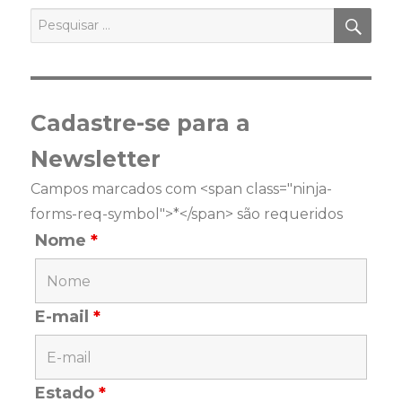
PES
Pesquisar
por:
Cadastre-se para a
Newsletter
Campos marcados com <span class="ninja-
forms-req-symbol">*</span> são requeridos
Nome
*
E-mail
*
Estado
*