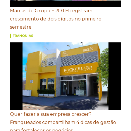
Marcas do Grupo FROTH registram
crescimento de dois dígitos no primeiro
semestre
FRANQUIAS
Quer fazer a sua empresa crescer?
Franqueados compartilham 4 dicas de gestão
para fortalecer os negócios