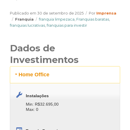
Author
Publicado em
30 de setembro de 2025
Por
Imprensa
Categories
Tags
Franquia
franquia limpezaca
,
Franquias baratas
,
franquias lucrativas
,
franquias para investir
Dados de
Investimentos
Home Office
Instalações
Min: R$32.695,00
Max: 0