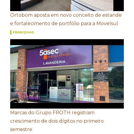
Ortobom aposta em novo conceito de estande
e fortalecimento de portfólio para a Movelsul
FRANQUIAS
Marcas do Grupo FROTH registram
crescimento de dois dígitos no primeiro
semestre