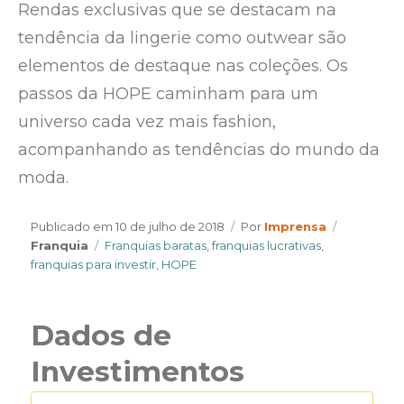
Rendas exclusivas que se destacam na
tendência da lingerie como outwear são
elementos de destaque nas coleções. Os
passos da HOPE caminham para um
universo cada vez mais fashion,
acompanhando as tendências do mundo da
moda.
Author
Categorie
Publicado em
10 de julho de 2018
Por
Imprensa
Tags
Franquia
Franquias baratas
,
franquias lucrativas
,
franquias para investir
,
HOPE
Dados de
Investimentos