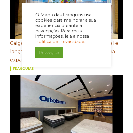
O Mapa das Franquias usa
cookies para melhorar a sua
experiência durante a
navegação. Para mais
informações, leia a nossa
Política de Privacidade.
Calçados Bibi amplia presença internacional e
lança e-commerce em Honduras de olho na
Prosseguir
expansão na América Central
FRANQUIAS