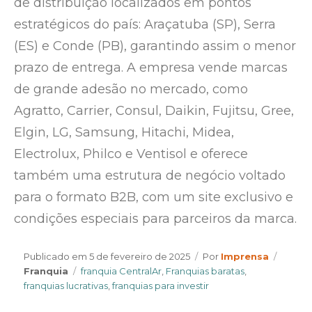
de distribuição localizados em pontos
estratégicos do país: Araçatuba (SP), Serra
(ES) e Conde (PB), garantindo assim o menor
prazo de entrega. A empresa vende marcas
de grande adesão no mercado, como
Agratto, Carrier, Consul, Daikin, Fujitsu, Gree,
Elgin, LG, Samsung, Hitachi, Midea,
Electrolux, Philco e Ventisol e oferece
também uma estrutura de negócio voltado
para o formato B2B, com um site exclusivo e
condições especiais para parceiros da marca.
Author
Catego
Publicado em
5 de fevereiro de 2025
Por
Imprensa
Tags
Franquia
franquia CentralAr
,
Franquias baratas
,
franquias lucrativas
,
franquias para investir