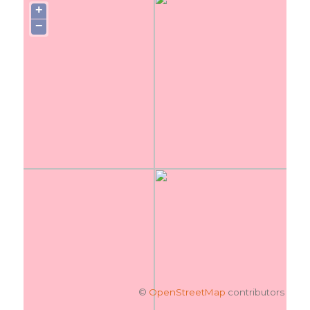
+
−
©
OpenStreetMap
contributors