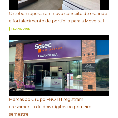
Ortobom aposta em novo conceito de estande
e fortalecimento de portfólio para a Movelsul
FRANQUIAS
Marcas do Grupo FROTH registram
crescimento de dois dígitos no primeiro
semestre