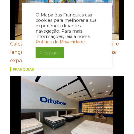
O Mapa das Franquias usa
cookies para melhorar a sua
experiência durante a
navegação. Para mais
informações, leia a nossa
Política de Privacidade.
Calçados Bibi amplia presença internacional e
lança e-commerce em Honduras de olho na
Prosseguir
expansão na América Central
FRANQUIAS