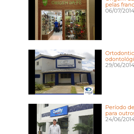
pelas fran
06/07/201
Ortodontic
odontológ
29/06/201
Período de
para outro
24/06/201