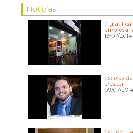
Notícias
É gratific
empresári
13/07/2014
Escolas d
crescer
09/07/201
Origem da