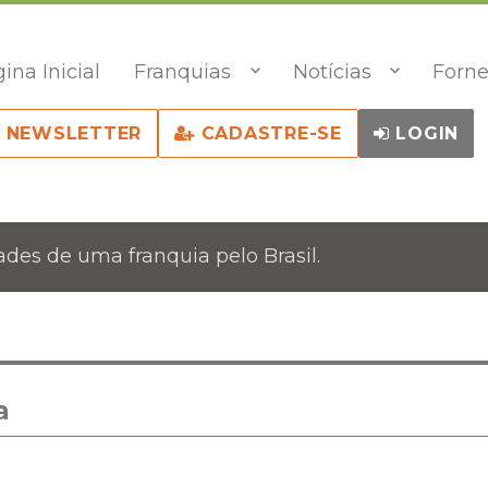
ina Inicial
Franquias
Notícias
Forne
NEWSLETTER
CADASTRE-SE
LOGIN
des de uma franquia pelo Brasil.
a