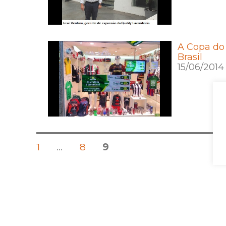
A Copa do 
Brasil
15/06/2014
Posts
PÁGINA
PÁGINA
PÁGINA
1
…
8
9
pagination