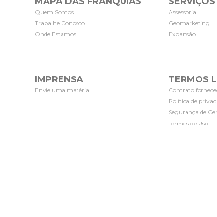
MAPA DAS FRANQUIAS
SERVIÇOS
Quem Somos
Assessoria
Trabalhe Conosco
Geomarketing
Onde Estamos
Expansão
IMPRENSA
TERMOS L
Envie uma matéria
Contrato fornece
Política de priva
Segurança de Cer
Termos de Uso