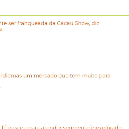
ante ser franqueada da Cacau Show, diz
a
e idiomas um mercado que tem muito para
4
 fé nasceu para atender segmento inexplorado