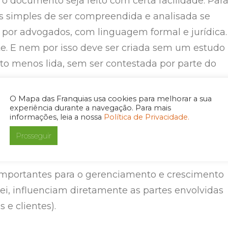
o documento seja feito com certa facilidade. Par
 simples de ser compreendida e analisada se
 por advogados, com linguagem formal e jurídica.
te. E nem por isso deve ser criada sem um estudo
to menos lida, sem ser contestada por parte do
O Mapa das Franquias usa cookies para melhorar a sua
experiência durante a navegação. Para mais
r por meio de franquias vai precisar da COF, do
informações, leia a nossa
Política de Privacidade.
a das Franquias pode preparar toda a
Prosseguir
sing. E podemos ir além.
importantes para o gerenciamento e crescimento
ei, influenciam diretamente as partes envolvidas
 e clientes).