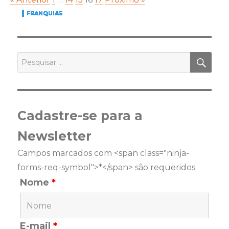
FRANQUIAS
FRANQUIAS
FRANQUIAS
FRANQUIAS
FRANQUIAS
FRANQUIAS
FRANQUIAS
FRANQUIAS
FRANQUIAS
FRANQUIAS
FRANQUIAS
FRANQUIAS
FRANQUIAS
FRANQUIAS
FRANQUIAS
PES
Pesquisar
por:
Cadastre-se para a
Newsletter
Campos marcados com <span class="ninja-
forms-req-symbol">*</span> são requeridos
Nome
*
E-mail
*