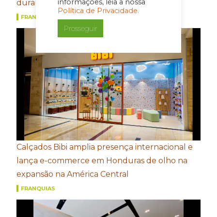
informações, leia a nossa
durante a Copa do Mundo
Política de Privacidade.
FRANQUIAS
Prosseguir
Calçados Bibi amplia presença internacional e
lança e-commerce em Honduras de olho na
expansão na América Central
FRANQUIAS