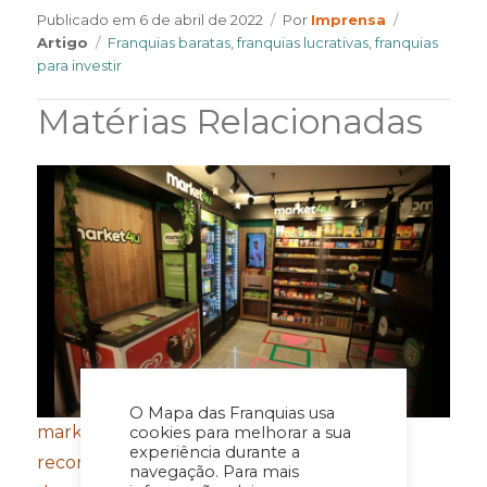
Author
Categories
Publicado em
6 de abril de 2022
Por
Imprensa
Tags
Artigo
Franquias baratas
,
franquias lucrativas
,
franquias
para investir
Matérias Relacionadas
O Mapa das Franquias usa
market4u fecha primeiro semestre com
cookies para melhorar a sua
experiência durante a
recordes de expansão, franquias e vendas
navegação. Para mais