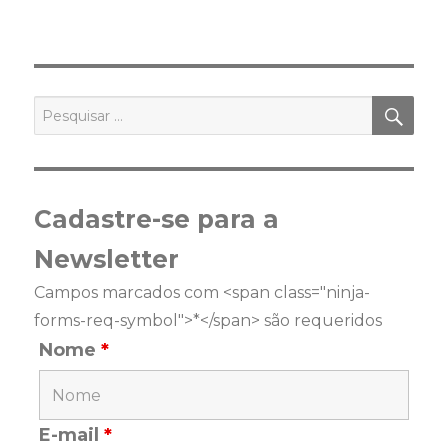
PES
Pesquisar
por:
Cadastre-se para a
Newsletter
Campos marcados com <span class="ninja-
forms-req-symbol">*</span> são requeridos
Nome
*
E-mail
*