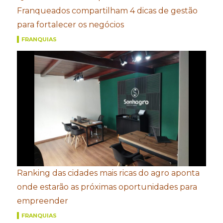
Franqueados compartilham 4 dicas de gestão
para fortalecer os negócios
FRANQUIAS
Ranking das cidades mais ricas do agro aponta
onde estarão as próximas oportunidades para
empreender
FRANQUIAS