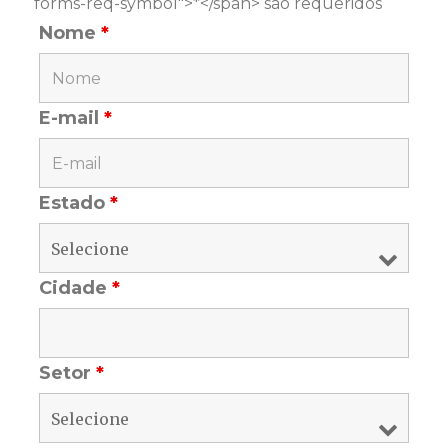
forms-req-symbol">*</span> são requeridos
Nome
*
E-mail
*
Estado
*
Cidade
*
Setor
*