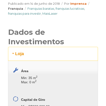
Author
Categori
Publicado em
14 de junho de 2018
Por
Imprensa
Tags
Franquia
Franquias baratas
,
franquias lucrativas
,
franquias para investir
,
MaisLaser
Dados de
Investimentos
Loja
Área
2
Min: 35 m
2
Max: 0 m
Capital de Giro