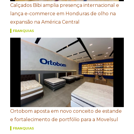
Calçados Bibi amplia presença internacional e
lança e-commerce em Honduras de olho na
expansão na América Central
FRANQUIAS
Ortobom aposta em novo conceito de estande
e fortalecimento de portfólio para a Movelsul
FRANQUIAS