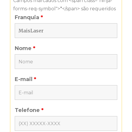
Campos marcados com <span class="ninja-
forms-req-symbol">*</span> são requeridos
Franquia
*
Nome
*
E-mail
*
Telefone
*