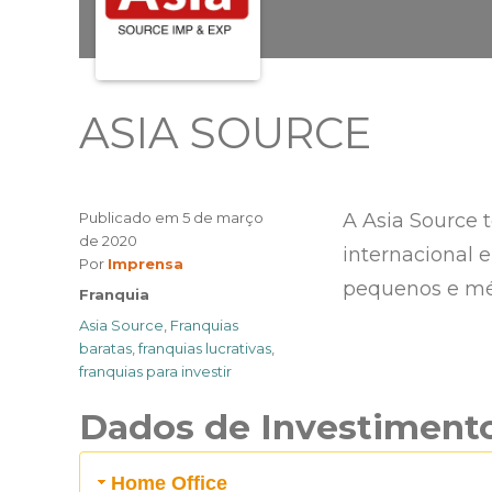
ASIA SOURCE
Publicado em
5 de março
A Asia Source 
de 2020
internacional e
Author
Por
Imprensa
pequenos e mé
Categories
Franquia
Tags
Asia Source
,
Franquias
baratas
,
franquias lucrativas
,
franquias para investir
Dados de Investiment
Home Office