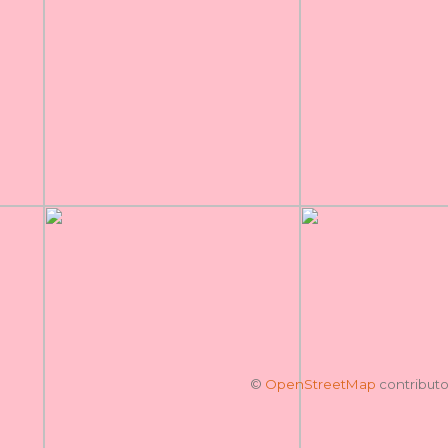
©
OpenStreetMap
contributo