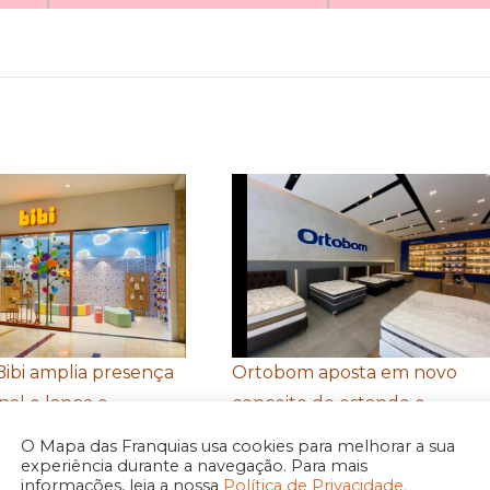
Bibi amplia presença
Ortobom aposta em novo
nal e lança e-
conceito de estande e
 em Honduras de
fortalecimento de portfólio
O Mapa das Franquias usa cookies para melhorar a sua
xpansão na América
para a Movelsul
experiência durante a navegação. Para mais
informações, leia a nossa
Política de Privacidade.