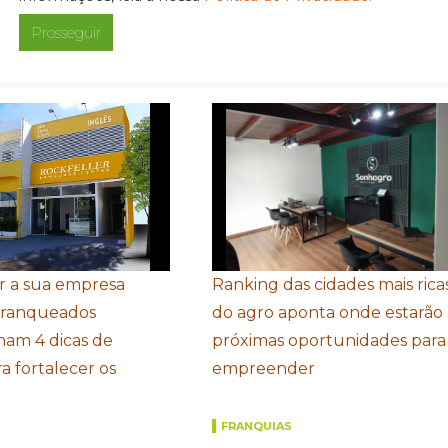
Prosseguir
FRANQUIAS
r a sua empresa
Ranking das cidades mais rica
Franqueados
do agro aponta onde estarão 
ham 4 dicas de
próximas oportunidades para
a fortalecer os
empreender
FRANQUIAS