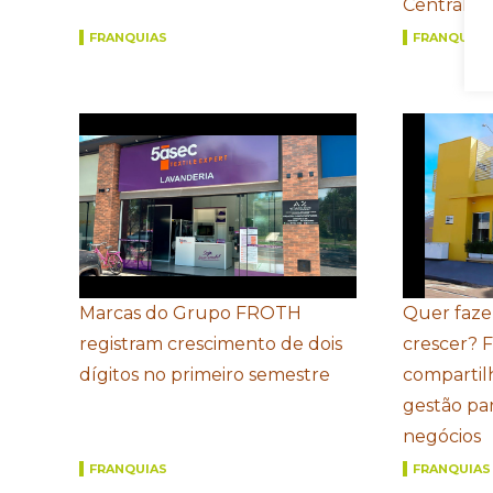
Central
FRANQUIAS
FRANQUIAS
Marcas do Grupo FROTH
Quer faze
registram crescimento de dois
crescer? 
dígitos no primeiro semestre
compartil
gestão par
negócios
FRANQUIAS
FRANQUIAS