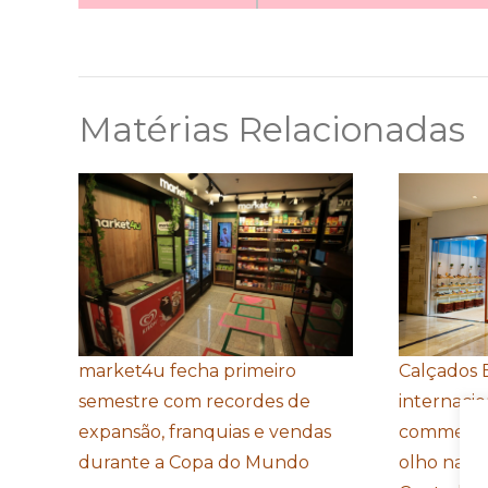
Matérias Relacionadas
market4u fecha primeiro
Calçados 
semestre com recordes de
internacio
expansão, franquias e vendas
commerce
durante a Copa do Mundo
olho na e