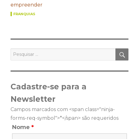
empreender
FRANQUIAS
PES
Pesquisar
por:
Cadastre-se para a
Newsletter
Campos marcados com <span class="ninja-
forms-req-symbol">*</span> são requeridos
Nome
*