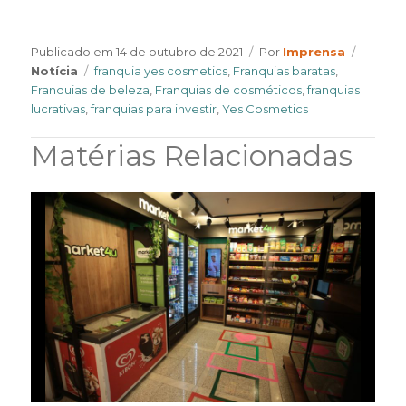
Author
Catego
Publicado em
14 de outubro de 2021
Por
Imprensa
Tags
Notícia
franquia yes cosmetics
,
Franquias baratas
,
Franquias de beleza
,
Franquias de cosméticos
,
franquias
lucrativas
,
franquias para investir
,
Yes Cosmetics
Matérias Relacionadas