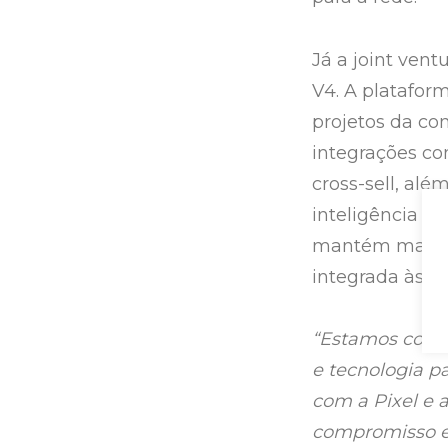
Já a joint vent
V4. A platafor
projetos da co
integrações co
cross-sell, al
inteligência ar
mantém marca,
integrada às fr
“Estamos cons
e tecnologia p
com a Pixel e 
compromisso em