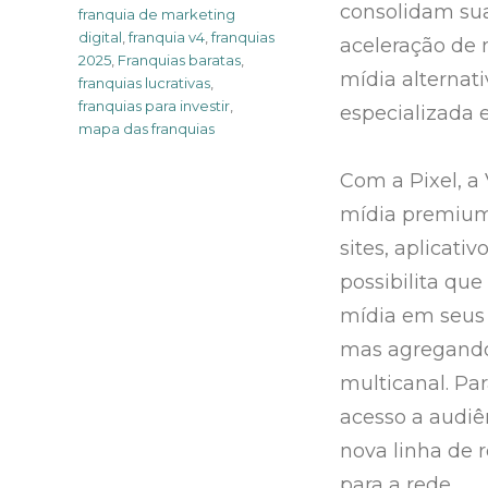
consolidam su
Tags
franquia de marketing
digital
,
franquia v4
,
franquias
aceleração de 
2025
,
Franquias baratas
,
mídia alternati
franquias lucrativas
,
franquias para investir
,
especializada 
mapa das franquias
Com a Pixel, a 
mídia premium 
sites, aplicati
possibilita qu
mídia em seus p
mas agregando
multicanal. Par
acesso a audiê
nova linha de 
para a rede.