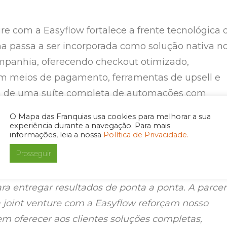
ure com a Easyflow fortalece a frente tecnológica 
ma passa a ser incorporada como solução nativa n
mpanhia, oferecendo checkout otimizado,
m meios de pagamento, ferramentas de upsell e
ém de uma suíte completa de automações com
tificial para marketing e growth. A Easyflow
O Mapa das Franquias usa cookies para melhorar a sua
 equipe e operação própria, mas atua de forma
experiência durante a navegação. Para mais
informações, leia a nossa
Política de Privacidade.
entes estratégicas da V4.
Prosseguir
truindo um ecossistema que une marketing, mídi
ara entregar resultados de ponta a ponta. A parcer
a joint venture com a Easyflow reforçam nosso
 oferecer aos clientes soluções completas,