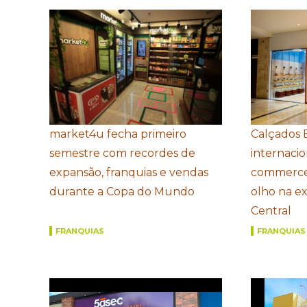
market4u fecha primeiro
Calçados 
semestre com recordes de
internacio
expansão, franquias e vendas
commerce
durante a Copa do Mundo
olho na e
Central
FRANQUIAS
FRANQUIAS