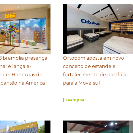
Bibi amplia presença
Ortobom aposta em novo
nal e lança e-
conceito de estande e
 em Honduras de
fortalecimento de portfólio
xpansão na América
para a Movelsul
FRANQUIAS