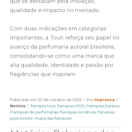
que se destacam pela inovação,
qualidade e impacto no mercado.
Com duas indicações em categorias
importantes, a Touti reforça seu papel no
avanço da perfumaria autoral brasileira,
consolidando-se como uma marca que
alia qualidade, identidade e paixão por
fragrâncias que inspiram.
Author
Categ
Publicado em
30 de outubro de 2025
Por
Imprensa
Tags
Notícia
franquia touti
,
franquias 2025
,
Franquias baratas
,
Franquias de perfumarias
,
franquias lucrativas
,
franquias
para investir
,
mapa das franquias