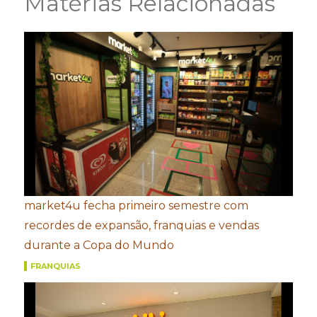
Matérias Relacionadas
market4u fecha primeiro semestre com
recordes de expansão, franquias e vendas
durante a Copa do Mundo
FRANQUIAS