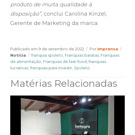
produto de muita qualidade à
disposição”
, conclui Carolina Kinzel,
Gerente de Marketing da marca.
Author
Categ
Publicado em
9 de setembro de 2022
Por
Imprensa
Tags
Notícia
franquia spoleto
,
Franquias baratas
,
Franquias
de alimentação
,
Franquias de fast-food
,
franquias
lucrativas
,
franquias para investir
,
Spoleto
Matérias Relacionadas