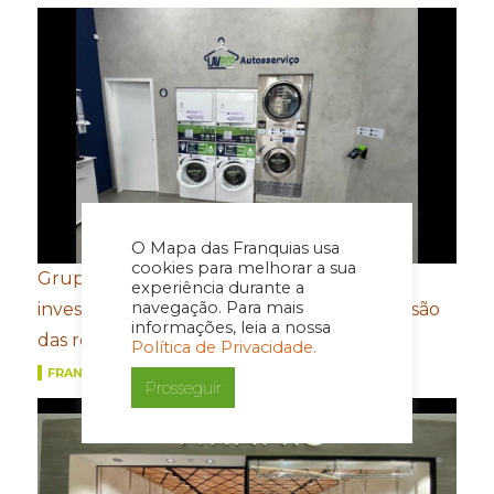
O Mapa das Franquias usa
cookies para melhorar a sua
Grupo FROTH mira Santa Catarina e prevê
experiência durante a
navegação. Para mais
investimento de R$ 5,5 milhões com expansão
informações, leia a nossa
das redes 5àsec e LavPop
Política de Privacidade.
FRANQUIAS
Prosseguir