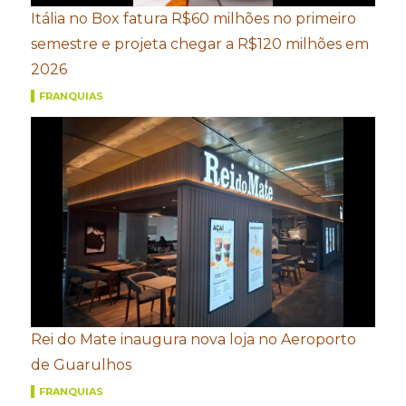
Itália no Box fatura R$60 milhões no primeiro
semestre e projeta chegar a R$120 milhões em
2026
FRANQUIAS
Rei do Mate inaugura nova loja no Aeroporto
de Guarulhos
FRANQUIAS