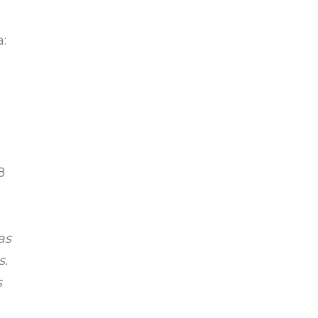
:
8
as
s.
s