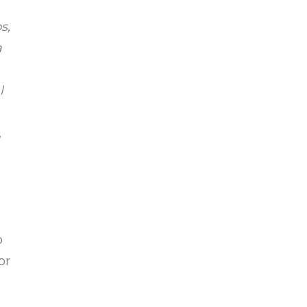
s,
a
l
,
o
or