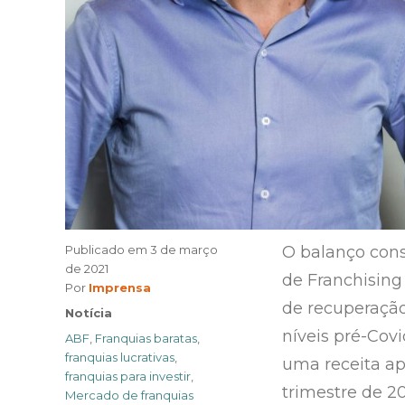
Publicado em
3 de março
O balanço cons
de 2021
de Franchising
Author
Por
Imprensa
de recuperação
Categories
Notícia
níveis pré-Covi
Tags
ABF
,
Franquias baratas
,
franquias lucrativas
,
uma receita ap
franquias para investir
,
trimestre de 20
Mercado de franquias