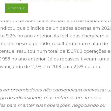
sidente da ABF.
Prosseguir
imento de abertura e fechamento de unidades, o
ndicou que o índice de unidades abertas em 202
ente 9,2% no ano anterior. As fechadas chegaram a
 neste mesmo período, resultando num saldo de
rcentual resultou num total de 156.768 operações 
0.958 no ano anterior. Já os repasses tiveram uma
avançando de 2,3% em 2019 para 2,5% no ano
uns empreendedores não conseguiram atravessar 
ongo de adversidade, mas notamos um imenso
des para manter suas operações, negociando ou