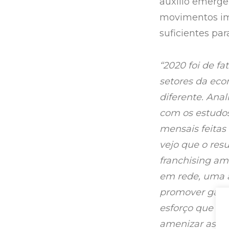
auxílio emerge
movimentos im
suficientes pa
“2020 foi de f
setores da econ
diferente. Ana
com os estudos
mensais feitas
vejo que o resu
franchising am
em rede, uma a
promover ganh
esforço que o 
amenizar as pe