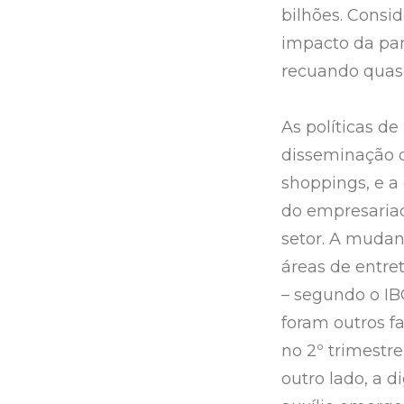
bilhões. Consi
impacto da pan
recuando quase
As políticas de
disseminação d
shoppings, e a
do empresariad
setor. A mudan
áreas de entre
– segundo o I
foram outros f
no 2º trimestr
outro lado, a d