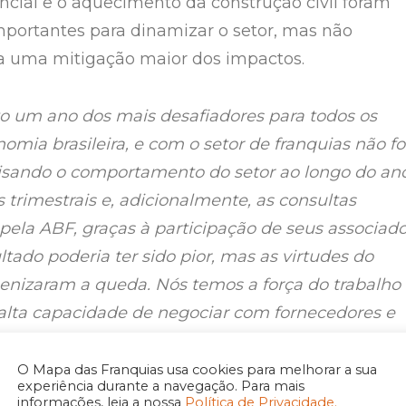
ncial e o aquecimento da construção civil foram
portantes para dinamizar o setor, mas não
ra uma mitigação maior dos impactos.
ato um ano dos mais desafiadores para todos os
omia brasileira, e com o setor de franquias não fo
lisando o comportamento do setor ao longo do ano
 trimestrais e, adicionalmente, as consultas
 pela ABF, graças à participação de seus associado
ltado poderia ter sido pior, mas as virtudes do
enizaram a queda. Nós temos a força do trabalho
lta capacidade de negociar com fornecedores e
os em escala, por exemplo, porém, é com muito
ecossistema do franchising está atuando para
O Mapa das Franquias usa cookies para melhorar a sua
experiência durante a navegação. Para mais
rdas e os impactos nos negócios”
, afirma André
informações, leia a nossa
Política de Privacidade.