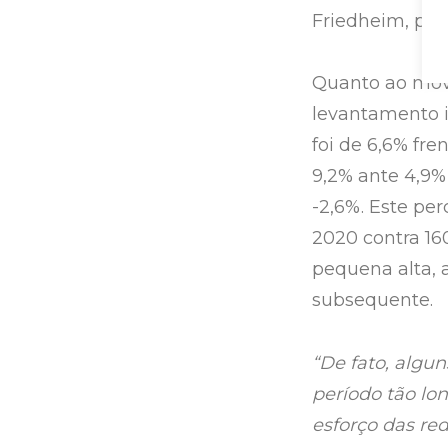
Friedheim, pre
Quanto ao mov
levantamento i
foi de 6,6% fr
9,2% ante 4,9%
-2,6%. Este pe
2020 contra 16
pequena alta, 
subsequente.
“De fato, alg
período tão l
esforço das re