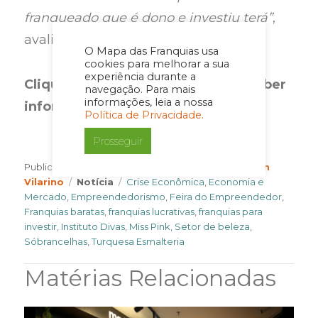
franqueado que é dono e investiu terá”
,
avalia a empresária.
O Mapa das Franquias usa
cookies para melhorar a sua
experiência durante a
Clique
aqui
e cadastre-se para receber
navegação. Para mais
informações, leia a nossa
informações exclusivas. É gratuito!
Política de Privacidade.
Prosseguir
Author
Publicado em
24 de fevereiro de 2016
Por
Cleyton
Categories
Tags
Vilarino
Notícia
Crise Econômica
,
Economia e
Mercado
,
Empreendedorismo
,
Feira do Empreendedor
,
Franquias baratas
,
franquias lucrativas
,
franquias para
investir
,
Instituto Divas
,
Miss Pink
,
Setor de beleza
,
Sóbrancelhas
,
Turquesa Esmalteria
Matérias Relacionadas