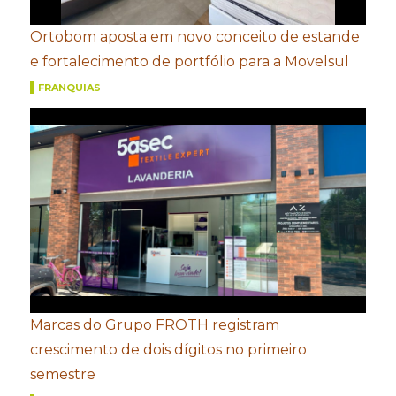
Ortobom aposta em novo conceito de estande
e fortalecimento de portfólio para a Movelsul
FRANQUIAS
Marcas do Grupo FROTH registram
crescimento de dois dígitos no primeiro
semestre