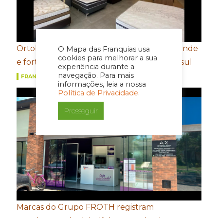
Ortobom aposta em novo conceito de estande
O Mapa das Franquias usa
cookies para melhorar a sua
e fortalecimento de portfólio para a Movelsul
experiência durante a
navegação. Para mais
FRANQUIAS
informações, leia a nossa
Política de Privacidade.
Prosseguir
Marcas do Grupo FROTH registram