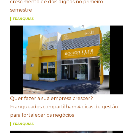
crescimento de dois dígitos no primeiro
semestre
FRANQUIAS
Quer fazer a sua empresa crescer?
Franqueados compartilham 4 dicas de gestão
para fortalecer os negócios
FRANQUIAS