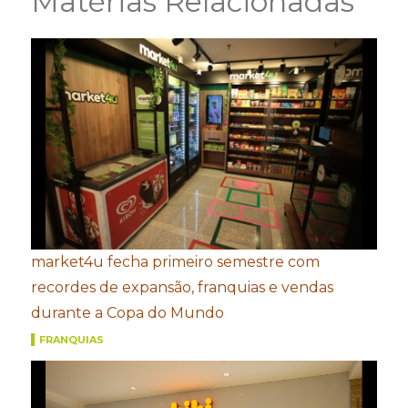
Matérias Relacionadas
market4u fecha primeiro semestre com
recordes de expansão, franquias e vendas
durante a Copa do Mundo
FRANQUIAS