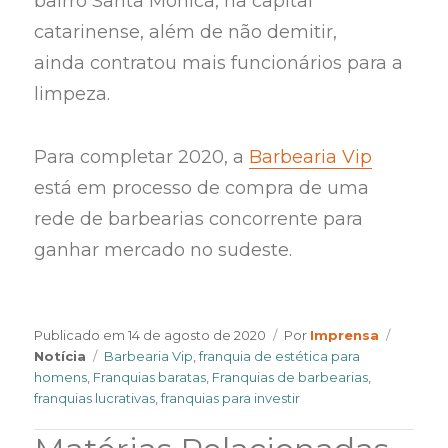
bairro Santa Mônica, na capital
catarinense, além de não demitir,
ainda contratou mais funcionários para a
limpeza.
Para completar 2020, a
Barbearia Vip
está em processo de compra de uma
rede de barbearias concorrente para
ganhar mercado no sudeste.
Author
Categor
Publicado em
14 de agosto de 2020
Por
Imprensa
Tags
Notícia
Barbearia Vip
,
franquia de estética para
homens
,
Franquias baratas
,
Franquias de barbearias
,
franquias lucrativas
,
franquias para investir