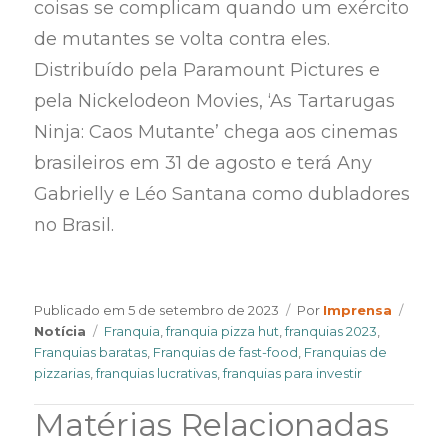
coisas se complicam quando um exército
de mutantes se volta contra eles.
Distribuído pela Paramount Pictures e
pela Nickelodeon Movies, ‘As Tartarugas
Ninja: Caos Mutante’ chega aos cinemas
brasileiros em 31 de agosto e terá Any
Gabrielly e Léo Santana como dubladores
no Brasil.
Author
Categ
Publicado em
5 de setembro de 2023
Por
Imprensa
Tags
Notícia
Franquia
,
franquia pizza hut
,
franquias 2023
,
Franquias baratas
,
Franquias de fast-food
,
Franquias de
pizzarias
,
franquias lucrativas
,
franquias para investir
Matérias Relacionadas