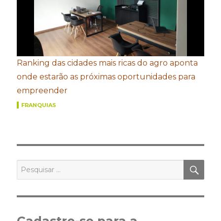
Ranking das cidades mais ricas do agro aponta
onde estarão as próximas oportunidades para
empreender
FRANQUIAS
PES
Pesquisar
por:
Cadastre-se para a