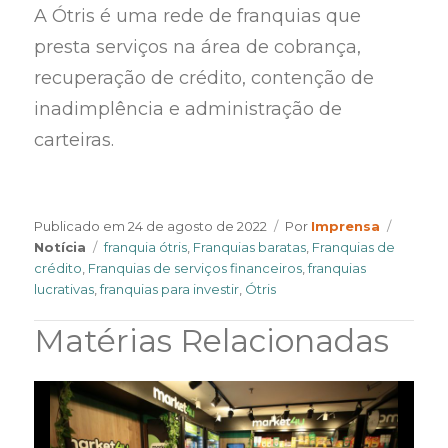
A Ótris é uma rede de franquias que
presta serviços na área de cobrança,
recuperação de crédito, contenção de
inadimplência e administração de
carteiras.
Author
Catego
Publicado em
24 de agosto de 2022
Por
Imprensa
Tags
Notícia
franquia ótris
,
Franquias baratas
,
Franquias de
crédito
,
Franquias de serviços financeiros
,
franquias
lucrativas
,
franquias para investir
,
Ótris
Matérias Relacionadas