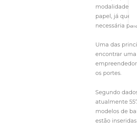
modalidade de f
papel, já que 
necessária par
Uma das princi
encontrar uma 
empreendedor q
os portes.
Segundo dados 
atualmente 557
modelos de ba
estão inserida