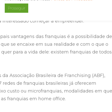
ranquias pode facilitar que esse objetivo saia do
Prosseguir
essas empresas possuem toda a estrutura
a interessado começar a empreender.
pais vantagens das franquias é a possibilidade de
que se encaixe em sua realidade e com o que o
uer para a vida dele: existem franquias de todos
da Associação Brasileira de Franchising (ABF),
 redes de franquias brasileiras já oferecem
ixo custo ou microfranquias, modalidades em qu
s as franquias em home office.