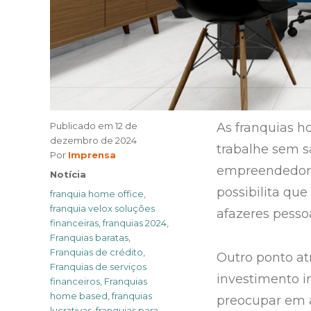
Publicado em
12 de
As franquias 
dezembro de 2024
trabalhe sem s
Author
Por
Imprensa
empreendedores
Categories
Notícia
possibilita que
Tags
franquia home office
,
franquia velox soluções
afazeres pessoa
financeiras
,
franquias 2024
,
Franquias baratas
,
Franquias de crédito
,
Outro ponto at
Franquias de serviços
investimento in
financeiros
,
Franquias
home based
,
franquias
preocupar em a
lucrativas
,
franquias para