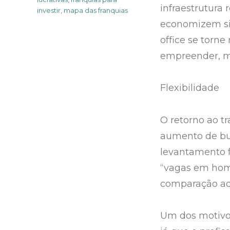
infraestrutura
investir
,
mapa das franquias
economizem si
office se torn
empreender, 
Flexibilidade
O retorno ao t
aumento de bu
levantamento f
“vagas em hom
comparação ao 
Um dos motivos