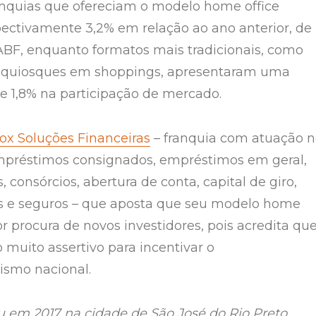
anquias que ofereciam o modelo home office
ectivamente 3,2% em relação ao ano anterior, de
BF, enquanto formatos mais tradicionais, como
ou quiosques em shoppings, apresentaram uma
e 1,8% na participação de mercado.
ox Soluções Financeiras
– franquia com atuação 
préstimos consignados, empréstimos em geral,
 consórcios, abertura de conta, capital de giro,
s e seguros – que aposta que seu modelo home
or procura de novos investidores, pois acredita qu
 muito assertivo para incentivar o
smo nacional.
u em 2017 na cidade de São José do Rio Preto,