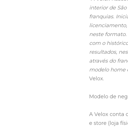
interior de São
franquias. Ini
licenciamento
neste formato.
com o históri
resultados, ne
através do fra
modelo home o
Velox.
Modelo de neg
A Velox conta 
e store (loja 