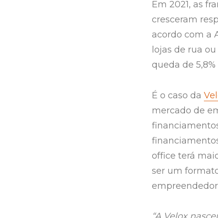
Em 2021, as fr
cresceram resp
acordo com a A
lojas de rua 
queda de 5,8% 
É o caso da
Vel
mercado de em
financiamentos,
financiamento
office terá mai
ser um formato
empreendedori
“A Velox nasce