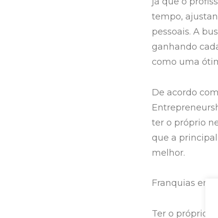
já que o profis
tempo, ajustand
pessoais. A bus
ganhando cada
como uma ótim
De acordo com 
Entrepreneursh
ter o próprio 
que a principa
melhor.
Franquias em h
Ter o próprio n