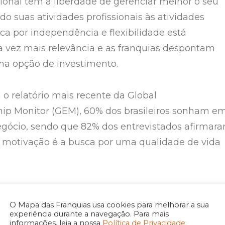
sional tem a liberdade de gerenciar melhor o seu
o suas atividades profissionais às atividades
ca por independência e flexibilidade está
 vez mais relevância e as franquias despontam
a opção de investimento.
o relatório mais recente da Global
ip Monitor (GEM), 60% dos brasileiros sonham e
negócio, sendo que 82% dos entrevistados afirmar
l motivação é a busca por uma qualidade de vida
ome office no Brasil
O Mapa das Franquias usa cookies para melhorar a sua
experiência durante a navegação. Para mais
egócio é o sonho de muitos brasileiros, e apostar 
informações, leia a nossa
Política de Privacidade.