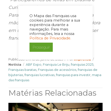
Curitiba em breve e, para a capital do
Paraná, temos uma franquia chave na
O Mapa das Franquias usa
cookies para melhorar a sua
mão, que já é operada pela franqueadora
experiência durante a
navegação. Para mais
em um importante shopping e pode ser
informações, leia a nossa
franqueada”
, comenta a executiva.
Política de Privacidade.
Prosseguir
Author
Categori
Publicado em
16 de junho de 2025
Por
Imprensa
Tags
Notícia
ABF Expo
,
Franquia Le Briju
,
franquias 2025
,
Franquias baratas
,
Franquias de acessórios
,
franquias de
bijuterias
,
franquias lucrativas
,
franquias para investir
,
mapa
das franquias
Matérias Relacionadas