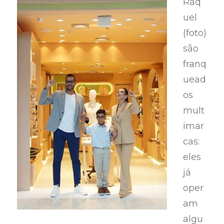
Raq
uel
(foto)
são
franq
uead
os
mult
imar
cas:
eles
já
oper
am
algu