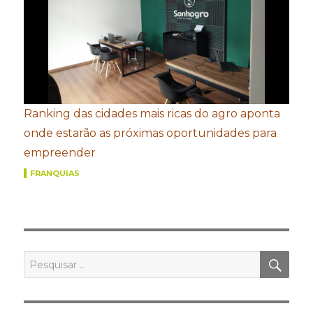
Ranking das cidades mais ricas do agro aponta
onde estarão as próximas oportunidades para
empreender
FRANQUIAS
PES
Pesquisar
por: