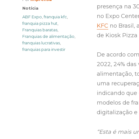
presença na 30
Categories
Notícia
no Expo Cente
Tags
ABF Expo
,
franquia kfc
,
franquia pizza hut
,
KFC
no Brasil,
Franquias baratas
,
de Kiosk Pizza
Franquias de alimentação
,
franquias lucrativas
,
franquias para investir
De acordo com 
2022, 24% das 
alimentação, t
uma recuperaçã
indicando que 
modelos de fra
digitalização e
“Esta é mais 