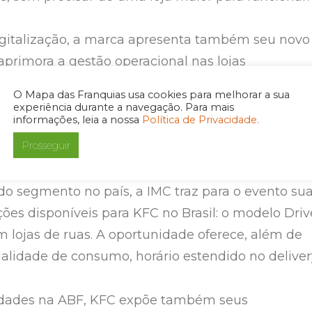
igitalização, a marca apresenta também seu novo
aprimora a gestão operacional nas lojas
 parceiros franqueados.
O Mapa das Franquias usa cookies para melhorar a sua
experiência durante a navegação. Para mais
informações, leia a nossa
Política de Privacidade.
Prosseguir
la maior rede de franquias de frango frito do
do segmento no país, a IMC traz para o evento su
ões disponíveis para KFC no Brasil: o modelo Driv
m lojas de ruas. A oportunidade oferece, além de
idade de consumo, horário estendido no deliver
idades na ABF, KFC expõe também seus