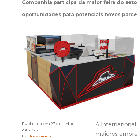
Companhia participa da maior feira do set
oportunidades para potenciais novos parce
Publicado em
27 de junho
A Internationa
de 2023
maiores empres
Author
Por
Imprensa