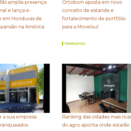
Bibi amplia presença
Ortobom aposta em novo
nal e lança e-
conceito de estande e
 em Honduras de
fortalecimento de portfólio
xpansão na América
para a Movelsul
FRANQUIAS
r a sua empresa
Ranking das cidades mais rica
Franqueados
do agro aponta onde estarão 