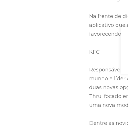
Na frente de d
aplicativo que 
favorecendo os
KFC
Responsável pe
mundo e líder 
duas novas opç
Thru, focado e
uma nova modal
Dentre as nov