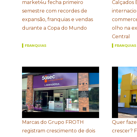
market4u fecha primeiro
Calçados 
semestre com recordes de
internacio
expansão, franquias e vendas
commerce
durante a Copa do Mundo
olho na e
Central
FRANQUIAS
FRANQUIAS
Marcas do Grupo FROTH
Quer faze
registram crescimento de dois
crescer? 