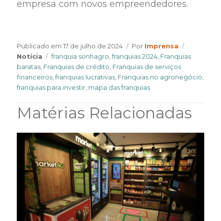
empresa com novos empreendedores.
Author
Categorie
Publicado em
17 de julho de 2024
Por
Imprensa
Tags
Notícia
franquia sonhagro
,
franquias 2024
,
Franquias
baratas
,
Franquias de crédito
,
Franquias de serviços
financeiros
,
franquias lucrativas
,
Franquias no agronegócio
,
franquias para investir
,
mapa das franquias
Matérias Relacionadas