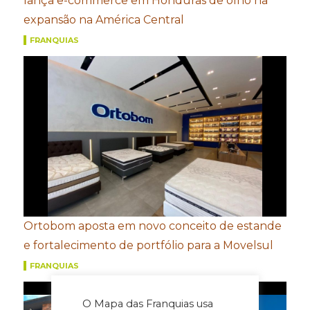
lança e-commerce em Honduras de olho na
expansão na América Central
FRANQUIAS
Ortobom aposta em novo conceito de estande
e fortalecimento de portfólio para a Movelsul
FRANQUIAS
O Mapa das Franquias usa