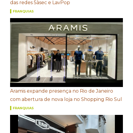
das redes 5àsec e LavPop
FRANQUIAS
Aramis expande presença no Rio de Janeiro
com abertura de nova loja no Shopping Rio Sul
FRANQUIAS