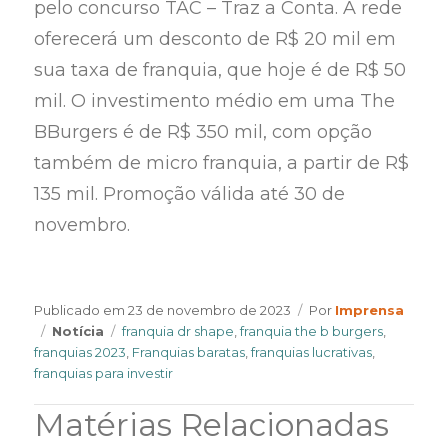
pelo concurso TAC – Traz a Conta. A rede
oferecerá um desconto de R$ 20 mil em
sua taxa de franquia, que hoje é de R$ 50
mil. O investimento médio em uma The
BBurgers é de R$ 350 mil, com opção
também de micro franquia, a partir de R$
135 mil. Promoção válida até 30 de
novembro.
Author
Publicado em
23 de novembro de 2023
Por
Imprensa
Categories
Tags
Notícia
franquia dr shape
,
franquia the b burgers
,
franquias 2023
,
Franquias baratas
,
franquias lucrativas
,
franquias para investir
Matérias Relacionadas